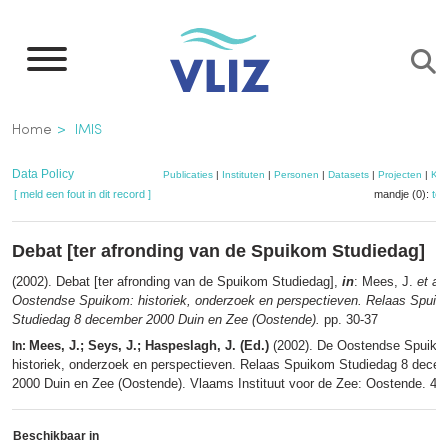
Overslaan
en
naar
de
Kruimelpad
Home
IMIS
inhoud
gaan
Data Policy
Publicaties
|
Instituten
|
Personen
|
Datasets
|
Projecten
|
Kaa
[ meld een fout in dit record ]
mandje (0):
to
Debat [ter afronding van de Spuikom Studiedag]
(2002). Debat [ter afronding van de Spuikom Studiedag],
in
: Mees, J.
et al.
Oostendse Spuikom: historiek, onderzoek en perspectieven. Relaas Spui
Studiedag 8 december 2000 Duin en Zee (Oostende).
pp. 30-37
Mees, J.; Seys, J.; Haspeslagh, J. (Ed.)
(2002). De Oostendse Spuiko
In:
historiek, onderzoek en perspectieven. Relaas Spuikom Studiedag 8 dece
2000 Duin en Zee (Oostende). Vlaams Instituut voor de Zee: Oostende. 44
Beschikbaar in