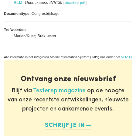
VLIZ
:
Open access 375139
[
download pdf
]
Documenttype:
Congresbijdrage
Trefwoorden
Marien/Kust; Brak water
Alle informatie in het
Integrated Marine Information System
(IMIS) valt onder het
VLIZ Priv
Ontvang onze nieuwsbrief
Blijf via
Testerep magazine
op de hoogte
van onze recentste ontwikkelingen, nieuwste
projecten en aankomende events.
SCHRIJF JE IN