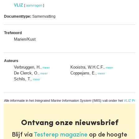
VLIZ
[
aanvragen
]
Documenttype:
Samenvatting
Trefwoord
Marien/Kust
Auteurs
Verbruggen, H.
Kooistra, W.H.C.F.
,
meer
,
meer
De Clerck, O.
Coppejans, E.
,
meer
,
meer
Schils, T.
,
meer
Alle informatie in het
Integrated Marine Information System
(IMIS) valt onder het
VLIZ Priv
Ontvang onze nieuwsbrief
Blijf via
Testerep magazine
op de hoogte