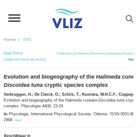
Overslaan
en
naar
de
Kruimelpad
Home
IMIS
inhoud
gaan
Data Policy
Publicaties
|
Instituten
|
Personen
|
Datasets
|
Projecten
[ meld een fout in dit record ]
mandj
Evolution and biogeography of the
Halimeda cunea
Discoidea tuna
cryptic species complex
Verbruggen, H.; De Clerck, O.; Schils, T.; Kooistra, W.H.C.F.; Coppejan
Evolution and biogeography of the
Halimeda cuneata-Discoidea tuna
crypti
complex.
Phycologia 44(4)
: 23-24
Phycologia. International Phycological Society: Odense. ISSN 0031-88
In:
2968,
meer
Beschikbaar in