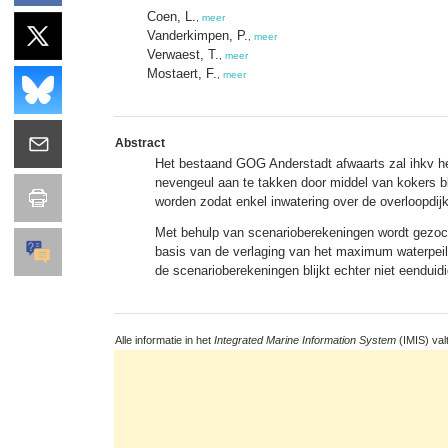
Coen, L.
,
meer
Vanderkimpen, P.
,
meer
Verwaest, T.
,
meer
Mostaert, F.
,
meer
Abstract
Het bestaand GOG Anderstadt afwaarts zal ihkv he
nevengeul aan te takken door middel van kokers bl
worden zodat enkel inwatering over de overloopdij
Met behulp van scenarioberekeningen wordt gezocht
basis van de verlaging van het maximum waterpei
de scenarioberekeningen blijkt echter niet eenduidig
Alle informatie in het
Integrated Marine Information System
(IMIS) val