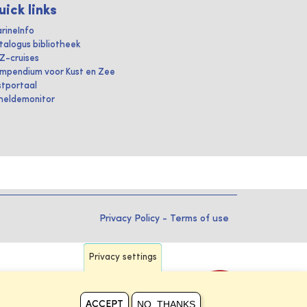
uick links
rineInfo
talogus bibliotheek
IZ-cruises
mpendium voor Kust en Zee
stportaal
heldemonitor
Privacy Policy
-
Terms of use
Privacy settings
NO, THANKS
ACCEPT