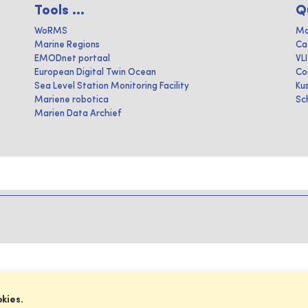
Tools ...
Q
WoRMS
Ma
Marine Regions
Ca
EMODnet portaal
VL
European Digital Twin Ocean
Co
Sea Level Station Monitoring Facility
Ku
Mariene robotica
Sc
Marien Data Archief
okies.