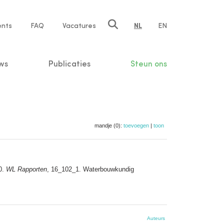
ents
FAQ
Vacatures
NL
EN
n
ws
Publicaties
Steun ons
mandje (0):
toevoegen
|
toon
.0.
WL Rapporten
, 16_102_1. Waterbouwkundig
Auteurs