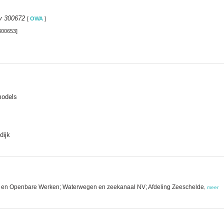
y 300672
[
OWA
]
300653]
models
dijk
it en Openbare Werken; Waterwegen en zeekanaal NV; Afdeling Zeeschelde
,
meer