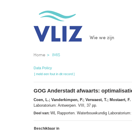
Overslaan
en
naar
de
Main
Wie we zijn
inhoud
gaan
navigatio
Kruimelpad
Home
IMIS
Data Policy
[ meld een fout in dit record ]
GOG Anderstadt afwaarts: optimalisati
Coen, L.; Vanderkimpen, P.; Verwaest, T.; Mostaert, F.
Laboratorium: Antwerpen. VIII, 37 pp.
WL Rapporten. Waterbouwkundig Laboratorium:
Deel van:
Beschikbaar in