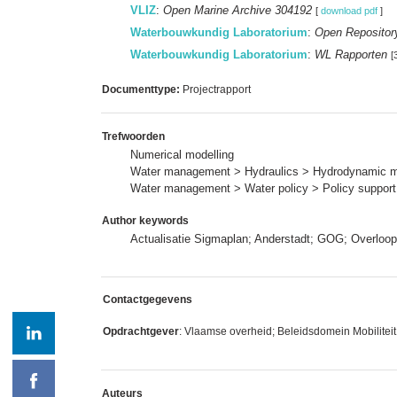
VLIZ
:
Open Marine Archive 304192
[
download pdf
]
Waterbouwkundig Laboratorium
:
Open Repositor
Waterbouwkundig Laboratorium
:
WL Rapporten
[
Documenttype:
Projectrapport
Trefwoorden
Numerical modelling
Water management > Hydraulics > Hydrodynamic 
Water management > Water policy > Policy support
Author keywords
Actualisatie Sigmaplan; Anderstadt; GOG; Overloop
Contactgegevens
Opdrachtgever
: Vlaamse overheid; Beleidsdomein Mobilite
Auteurs