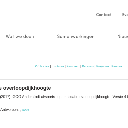
Service
Contact
Ev
navigatio
Wat we doen
Samenwerkingen
Nieu
n
Publicaties
|
Instituten
|
Personen
|
Datasets
|
Projecten
|
Kaarten
e overloopdijkhoogte
(2017). GOG Anderstadt afwaarts: optimalisatie overloopdijkhoogte. Versie 4
 Antwerpen. ,
meer