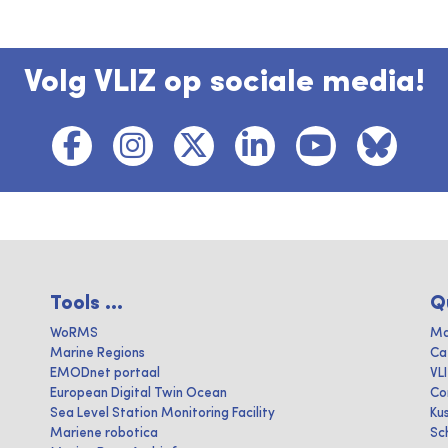
Volg VLIZ op sociale media!
Tools ...
Q
WoRMS
Ma
Marine Regions
Ca
EMODnet portaal
VL
European Digital Twin Ocean
Co
Sea Level Station Monitoring Facility
Ku
Mariene robotica
Sc