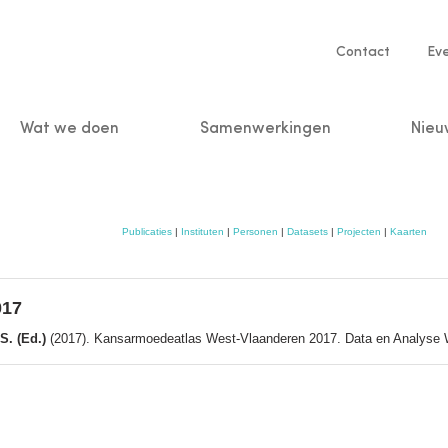
Service
Contact
Ev
navigatio
Wat we doen
Samenwerkingen
Nieu
n
Publicaties
|
Instituten
|
Personen
|
Datasets
|
Projecten
|
Kaarten
017
S. (Ed.)
(2017). Kansarmoedeatlas West-Vlaanderen 2017. Data en Analyse 