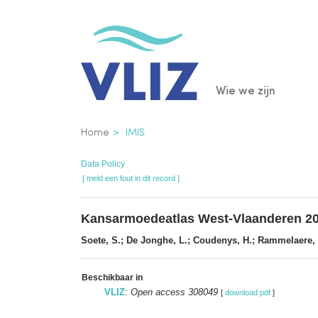
Overslaan
en
naar
de
Main
Wie we zijn
inhoud
gaan
navigatio
Kruimelpad
Home
IMIS
Data Policy
[ meld een fout in dit record ]
Kansarmoedeatlas West-Vlaanderen 2
Soete, S.; De Jonghe, L.; Coudenys, H.; Rammelaere, 
Beschikbaar in
VLIZ
:
Open access 308049
[
download pdf
]