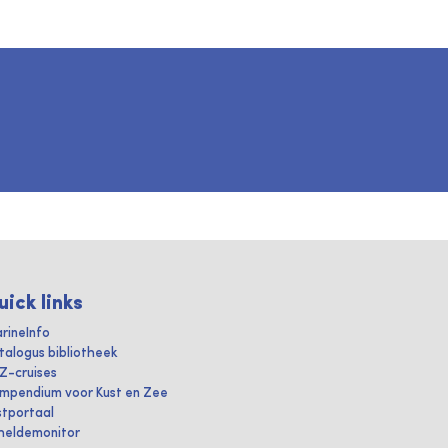
uick links
rineInfo
talogus bibliotheek
IZ-cruises
mpendium voor Kust en Zee
stportaal
heldemonitor