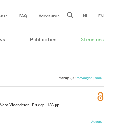
ents
FAQ
Vacatures
NL
EN
n
ws
Publicaties
Steun ons
mandje (0):
toevoegen
|
toon
West-Vlaanderen: Brugge. 136 pp.
Auteurs