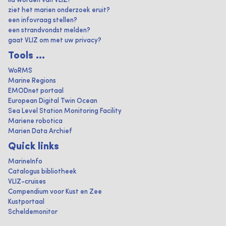
lid worden van VLIZ?
ziet het marien onderzoek eruit?
een infovraag stellen?
een strandvondst melden?
gaat VLIZ om met uw privacy?
Tools ...
WoRMS
Marine Regions
EMODnet portaal
European Digital Twin Ocean
Sea Level Station Monitoring Facility
Mariene robotica
Marien Data Archief
Quick links
MarineInfo
Catalogus bibliotheek
VLIZ-cruises
Compendium voor Kust en Zee
Kustportaal
Scheldemonitor