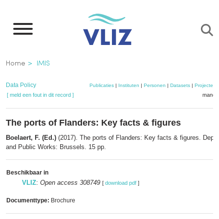
Overslaan
en
naar
de
Kruimelpad
Home
IMIS
inhoud
gaan
Data Policy
Publicaties
|
Instituten
|
Personen
|
Datasets
|
Projecten
[ meld een fout in dit record ]
mandje
The ports of Flanders: Key facts & figures
Boelaert, F. (Ed.)
(2017). The ports of Flanders: Key facts & figures. Depa
and Public Works: Brussels. 15 pp.
Beschikbaar in
VLIZ
:
Open access 308749
[
download pdf
]
Documenttype:
Brochure