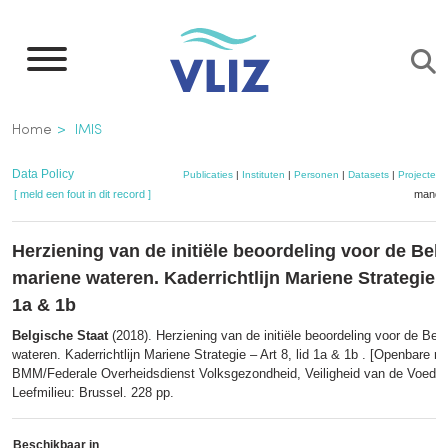
Overslaan
en
naar
de
Kruimelpad
Home
IMIS
inhoud
gaan
Data Policy
Publicaties
|
Instituten
|
Personen
|
Datasets
|
Projecten
[ meld een fout in dit record ]
mandje
Herziening van de initiële beoordeling voor de Bel
mariene wateren. Kaderrichtlijn Mariene Strategie – 
1a & 1b
Belgische Staat
(2018). Herziening van de initiële beoordeling voor de Bel
wateren. Kaderrichtlijn Mariene Strategie – Art 8, lid 1a & 1b . [Openbare ra
BMM/Federale Overheidsdienst Volksgezondheid, Veiligheid van de Voedse
Leefmilieu: Brussel. 228 pp.
Beschikbaar in