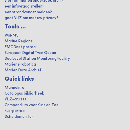
ziet het marien onderzoek eruit?
een infovraag stellen?
een strandvondst melden?
gaat VLIZ om met uw privacy?
Tools ...
WoRMS
Marine Regions
EMODnet portaal
European Digital Twin Ocean
Sea Level Station Monitoring Facility
Mariene robotica
Marien Data Archief
Quick links
MarineInfo
Catalogus bibliotheek
VLIZ-cruises
Compendium voor Kust en Zee
Kustportaal
Scheldemonitor