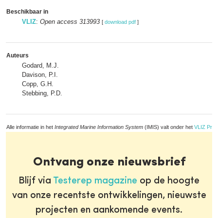
Beschikbaar in
VLIZ
:
Open access 313993
[
download pdf
]
Auteurs
Godard, M.J.
Davison, P.I.
Copp, G.H.
Stebbing, P.D.
Alle informatie in het
Integrated Marine Information System
(IMIS) valt onder het
VLIZ Priv
Ontvang onze nieuwsbrief
Blijf via
Testerep magazine
op de hoogte
van onze recentste ontwikkelingen, nieuwste
projecten en aankomende events.