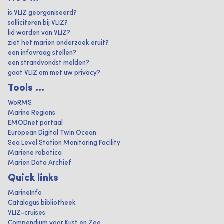
is VLIZ georganiseerd?
solliciteren bij VLIZ?
lid worden van VLIZ?
ziet het marien onderzoek eruit?
een infovraag stellen?
een strandvondst melden?
gaat VLIZ om met uw privacy?
Tools ...
WoRMS
Marine Regions
EMODnet portaal
European Digital Twin Ocean
Sea Level Station Monitoring Facility
Mariene robotica
Marien Data Archief
Quick links
MarineInfo
Catalogus bibliotheek
VLIZ-cruises
Compendium voor Kust en Zee