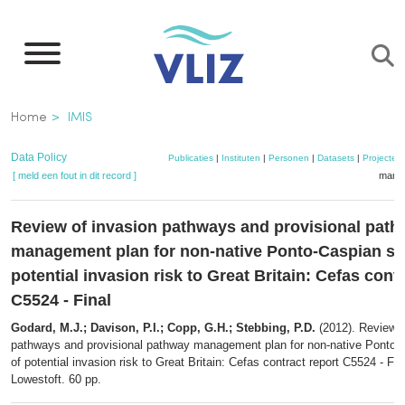
Overslaan
en
naar
de
Kruimelpad
Home
IMIS
inhoud
gaan
Data Policy
Publicaties
|
Instituten
|
Personen
|
Datasets
|
Projecten
[ meld een fout in dit record ]
mandj
Review of invasion pathways and provisional pat
management plan for non-native Ponto-Caspian sp
potential invasion risk to Great Britain: Cefas cont
C5524 - Final
Godard, M.J.; Davison, P.I.; Copp, G.H.; Stebbing, P.D.
(2012). Review o
pathways and provisional pathway management plan for non-native Ponto-
of potential invasion risk to Great Britain: Cefas contract report C5524 - F
Lowestoft. 60 pp.