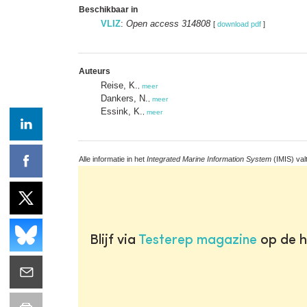
Beschikbaar in
VLIZ
:
Open access 314808
[
download pdf
]
Auteurs
Reise, K.
,
meer
Dankers, N.
,
meer
Essink, K.
,
meer
Alle informatie in het
Integrated Marine Information System
(IMIS) val
Blijf via
Testerep magazine
op de h