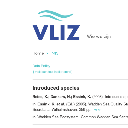
Overslaan
en
naar
de
Main
Wie we zijn
inhoud
gaan
navigatio
Kruimelpad
Home
IMIS
Data Policy
[ meld een fout in dit record ]
Introduced species
Reise, K.; Dankers, N.; Essink, K.
(2005). Introduced s
Essink, K.
et al.
(Ed.)
(2005). Wadden Sea Quality St
In:
Secretaria: Wilhelmshaven. 359 pp.,
meer
Wadden Sea Ecosystem. Common Wadden Sea Secreta
In: