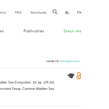
ents
FAQ
Vacatures
NL
EN
n
ws
Publicaties
Steun ons
mandje (0):
toevoegen
|
toon
adden Sea Ecosystem,
19: pp. 155-161
 Assessment Group, Common Wadden Sea