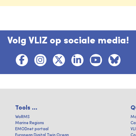
Volg VLIZ op sociale media!
Tools ...
Q
WoRMS
Ma
Marine Regions
Ca
EMODnet portaal
VL
European Digital Twin Ocean
Co