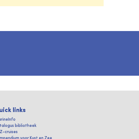
uick links
rineInfo
talogus bibliotheek
IZ-cruises
mpendium voor Kust en Zee