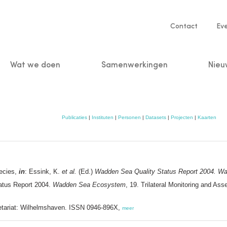
Service
Contact
Ev
navigatio
Wat we doen
Samenwerkingen
Nieu
n
Publicaties
|
Instituten
|
Personen
|
Datasets
|
Projecten
|
Kaarten
pecies,
in
: Essink, K.
et al.
(Ed.)
Wadden Sea Quality Status Report 2004. W
atus Report 2004.
Wadden Sea Ecosystem
, 19. Trilateral Monitoring and
riat: Wilhelmshaven. ISSN 0946-896X,
meer