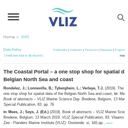
Overslaan
en
naar
de
Kruimelpad
Home
IMIS
inhoud
gaan
Data Policy
Publicaties
|
Instituten
|
Personen
|
Datasets
|
Projecten
[ meld een fout in dit record ]
mandj
The Coastal Portal – a one stop shop for spatial dat
Belgian North Sea and coast
Rondelez, J.; Lonneville, B.; Tyberghein, L.; Verleye, T.J.
(2019). The Co
one stop shop for spatial data of the Belgian North Sea and coast,
in
: Mee
Book of abstracts – VLIZ Marine Science Day. Bredene, Belgium, 13 Marc
Special Publication,
83: pp. 76
Mees, J.; Seys, J. (Ed.)
(2019). Book of abstracts – VLIZ Marine Scien
In:
Bredene, Belgium, 13 March 2019.
VLIZ Special Publication
, 83. Vlaams In
Zee - Flanders Marine Institute (VLIZ): Oostende. xi, 165 pp.,
meer