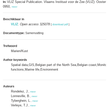
VLIZ Special Publication. Vlaams Instituut voor de Zee (VLIZ): Oosten
In:
0950,
meer
Beschikbaar in
VLIZ
:
Open access 325078
[
download pdf
]
Documenttype:
Samenvatting
Trefwoord
Marien/Kust
Author keywords
Spatial data,GIS,Belgian part of the North Sea,Belgian coast,Monitor
functions,Marine life,Environment
Auteurs
Rondelez, J.
,
meer
Lonneville, B.
,
meer
Tyberghein, L.
,
meer
Verleye, T.J.
,
meer