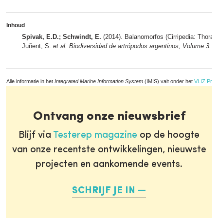
Inhoud
Spivak, E.D.; Schwindt, E.
(2014). Balanomorfos (Cirripedia: Thorac
Juñent, S.
et al.
Biodiversidad de artrópodos argentinos, Volume 3.
pp
Alle informatie in het
Integrated Marine Information System
(IMIS) valt onder het
VLIZ Priv
Ontvang onze nieuwsbrief
Blijf via
Testerep magazine
op de hoogte
van onze recentste ontwikkelingen, nieuwste
projecten en aankomende events.
SCHRIJF JE IN