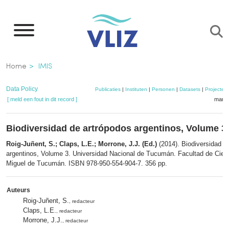
Overslaan
en
naar
de
Kruimelpad
Home
IMIS
inhoud
gaan
Data Policy
Publicaties
|
Instituten
|
Personen
|
Datasets
|
Projecten
[ meld een fout in dit record ]
mandj
Biodiversidad de artrópodos argentinos, Volume 3
Roig-Juñent, S.; Claps, L.E.; Morrone, J.J. (Ed.)
(2014). Biodiversidad d
argentinos, Volume 3. Universidad Nacional de Tucumán. Facultad de Cien
Miguel de Tucumán. ISBN 978-950-554-904-7. 356 pp.
Auteurs
Roig-Juñent, S.
, redacteur
Claps, L.E.
, redacteur
Morrone, J.J.
, redacteur