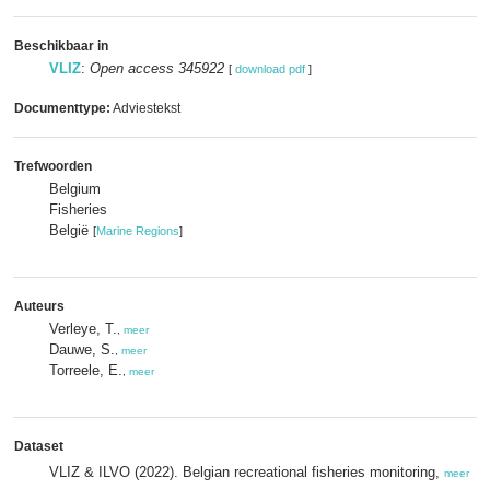
Beschikbaar in
VLIZ
:
Open access 345922
[
download pdf
]
Documenttype:
Adviestekst
Trefwoorden
Belgium
Fisheries
België
[
Marine Regions
]
Auteurs
Verleye, T.
,
meer
Dauwe, S.
,
meer
Torreele, E.
,
meer
Dataset
VLIZ & ILVO (2022). Belgian recreational fisheries monitoring,
meer