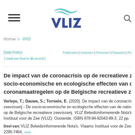
Overslaan
en
naar
de
Kruimelpad
Home
IMIS
inhoud
gaan
Data Policy
Publicaties
|
Instituten
|
Personen
|
Datasets
|
Proje
[ meld een fout in dit record ]
De impact van de coronacrisis op de recreatieve ze
socio-economische en ecologische effecten van de
coronamaatregelen op de Belgische recreatieve zee
Verleye, T.; Dauwe, S.; Torreele, E.
(2020). De impact van de coronacrisis
zeevisserij - De socio-economische en ecologische effecten van de nation
op de Belgische recreatieve zeevisserij.
VLIZ Beleidsinformerende Nota's
,
Instituut voor de Zee (VLIZ): Oostende. ISBN 978-94-92043-99-3. 22 pp.
VLIZ Beleidsinformerende Nota's. Vlaams Instituut voor de Zee 
Deel van:
2295-7464,
meer