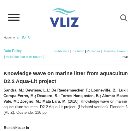
Overslaan
en
naar
de
Kruimelpad
Home
IMIS
inhoud
gaan
Data Policy
Publicaties
|
Instituten
|
Personen
|
Datasets
|
Projecten
[ meld een fout in dit record ]
mandj
Knowledge wave on marine litter from aquaculture
D2.2 Aqua-Lit project
Sandra, M.; Devriese, L.I.; De Raedemaecker, F.; Lonneville, B.; Lukic, I.
Compa Ferrer, M.; Deudero, S.; Torres Hansjosten, B.; Alomar Mascaró, 
Vale, M.; Zorgno, M.; Mata Lara, M.
(2020). Knowledge wave on marine lit
aquaculture sources. D2.2 Aqua-Lit project. (Updated version). Flanders Mar
(VLIZ): Oostende. 136 pp.
Beschikbaar in