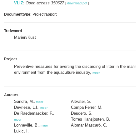
VLIZ
:
Open access 350627
[
download pdf
]
Documenttype:
Projectrapport
Trefwoord
Marien/Kust
Project
Preventive measures for averting the discarding of litter in the marine
environment from the aquaculture industry,
meer
Auteurs
Sandra, M.
Altvater, S.
G
,
meer
Devriese, L.I.
Compa Ferrer, M.
V
,
meer
De Raedemaecker, F.
Deudero, S.
,
Torres Hansjosten, B.
meer
Lonneville, B.
Alomar Mascaró, C.
,
meer
Lukic, I.