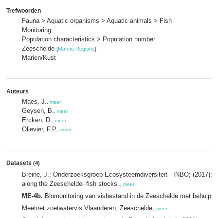
Trefwoorden
Fauna > Aquatic organisms > Aquatic animals > Fish
Monitoring
Population characteristics > Population number
Zeeschelde
[
Marine Regions
]
Marien/Kust
Auteurs
Maes, J.
,
meer
Geysen, B.
,
meer
Ercken, D.
,
meer
Ollevier, F.P.
,
meer
Datasets
(4)
Breine, J.; Onderzoeksgroep Ecosysteemdiversiteit - INBO; (2017): M
along the Zeeschelde- fish stocks.,
meer
ME-4b.
Biomonitoring van visbestand in de Zeeschelde met behulp va
Meetnet zoetwatervis Vlaanderen; Zeeschelde,
meer