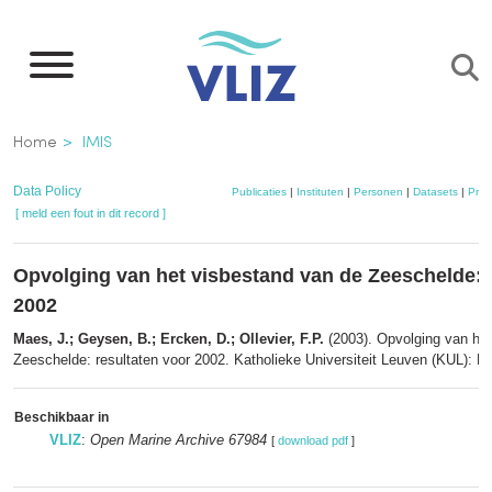
Overslaan
en
naar
de
Kruimelpad
Home
IMIS
inhoud
gaan
Data Policy
Publicaties
|
Instituten
|
Personen
|
Datasets
|
Proj
[ meld een fout in dit record ]
Opvolging van het visbestand van de Zeeschelde: 
2002
Maes, J.; Geysen, B.; Ercken, D.; Ollevier, F.P.
(2003). Opvolging van het
Zeeschelde: resultaten voor 2002. Katholieke Universiteit Leuven (KUL): Le
Beschikbaar in
VLIZ
:
Open Marine Archive 67984
[
download pdf
]