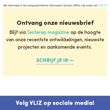
Alle informatie in het
Integrated Marine Information System
(IMIS) valt onder het
VLIZ Priv
Ontvang onze nieuwsbrief
Blijf via
Testerep magazine
op de hoogte
van onze recentste ontwikkelingen, nieuwste
projecten en aankomende events.
SCHRIJF JE IN
Volg VLIZ op sociale media!