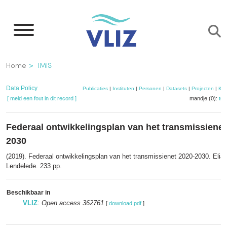
Overslaan
en
naar
de
Kruimelpad
Home
IMIS
inhoud
gaan
Data Policy
Publicaties
|
Instituten
|
Personen
|
Datasets
|
Projecten
|
Kaa
[ meld een fout in dit record ]
mandje (0):
to
Federaal ontwikkelingsplan van het transmissienet
2030
(2019). Federaal ontwikkelingsplan van het transmissienet 2020-2030. Elia 
Lendelede. 233 pp.
Beschikbaar in
VLIZ
:
Open access 362761
[
download pdf
]