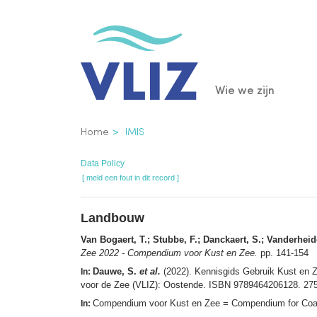
Overslaan
en
naar
de
Main
Wie we zijn
inhoud
gaan
navigatio
Kruimelpad
Home
IMIS
Data Policy
[ meld een fout in dit record ]
Landbouw
Van Bogaert, T.; Stubbe, F.; Danckaert, S.; Vanderheid
Zee 2022 - Compendium voor Kust en Zee.
pp. 141-154
Dauwe, S.
et al.
(2022). Kennisgids Gebruik Kust en
In:
voor de Zee (VLIZ): Oostende. ISBN 9789464206128. 27
Compendium voor Kust en Zee = Compendium for Coast
In: