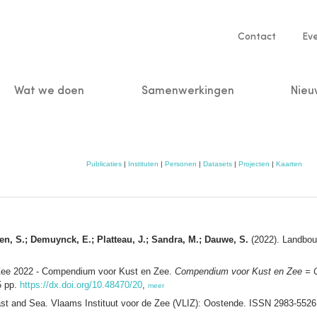
Service
Contact
Ev
navigatio
Wat we doen
Samenwerkingen
Nieu
n
Publicaties
|
Instituten
|
Personen
|
Datasets
|
Projecten
|
Kaarten
en, S.; Demuynck, E.; Platteau, J.; Sandra, M.; Dauwe, S.
(2022). Landbo
 Zee 2022 - Compendium voor Kust en Zee.
Compendium voor Kust en Zee = 
5 pp.
https://dx.doi.org/10.48470/20
,
meer
 and Sea. Vlaams Instituut voor de Zee (VLIZ): Oostende. ISSN 2983-552