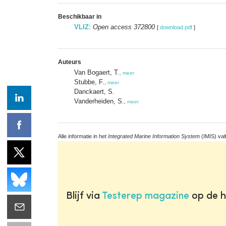
Beschikbaar in
VLIZ
:
Open access 372800
[
download pdf
]
Auteurs
Van Bogaert, T.
,
meer
Stubbe, F.
,
meer
Danckaert, S.
Vanderheiden, S.
,
meer
Alle informatie in het
Integrated Marine Information System
(IMIS) val
Blijf via
Testerep magazine
op de h