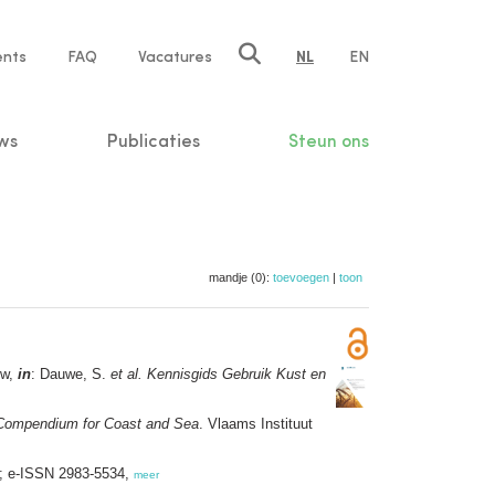
ents
FAQ
Vacatures
NL
EN
n
ws
Publicaties
Steun ons
mandje (0):
toevoegen
|
toon
uw,
in
: Dauwe, S.
et al.
Kennisgids Gebruik Kust en
Compendium for Coast and Sea
. Vlaams Instituut
6; e-ISSN 2983-5534,
meer