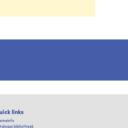
uick links
rineInfo
talogus bibliotheek