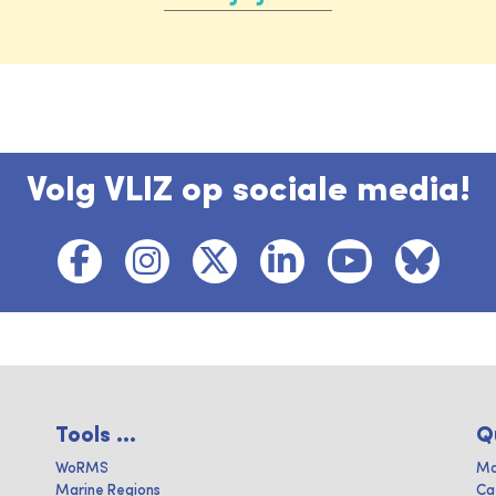
Volg VLIZ op sociale media!
Tools ...
Q
WoRMS
Ma
Marine Regions
Ca