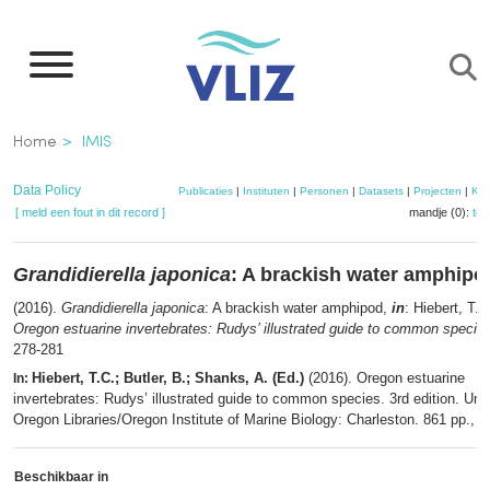
Overslaan
en
naar
de
Kruimelpad
Home
IMIS
inhoud
gaan
Data Policy
Publicaties
|
Instituten
|
Personen
|
Datasets
|
Projecten
|
Kaa
[ meld een fout in dit record ]
mandje (0):
to
Grandidierella japonica
: A brackish water amphipo
(2016).
Grandidierella japonica
: A brackish water amphipod,
in
: Hiebert, T.
Oregon estuarine invertebrates: Rudys’ illustrated guide to common specie
278-281
Hiebert, T.C.; Butler, B.; Shanks, A. (Ed.)
(2016). Oregon estuarine
In:
invertebrates: Rudys’ illustrated guide to common species. 3rd edition. Univ
Oregon Libraries/Oregon Institute of Marine Biology: Charleston. 861 pp.,
m
Beschikbaar in