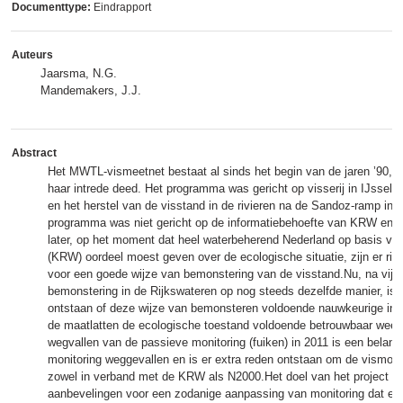
Documenttype:
Eindrapport
Auteurs
Jaarsma, N.G.
Mandemakers, J.J.
Abstract
Het MWTL-vismeetnet bestaat al sinds het begin van de jaren ’90, 
haar intrede deed. Het programma was gericht op visserij in IJsse
en het herstel van de visstand in de rivieren na de Sandoz-ramp in 
programma was niet gericht op de informatiebehoefte van KRW en N2
later, op het moment dat heel waterbeherend Nederland op basis va
(KRW) oordeel moest geven over de ecologische situatie, zijn er rich
voor een goede wijze van bemonstering van de visstand.Nu, na vijfti
bemonstering in de Rijkswateren op nog steeds dezelfde manier, is er
ontstaan of deze wijze van bemonsteren voldoende nauwkeurige info
de maatlatten de ecologische toestand voldoende betrouwbaar weer
wegvallen van de passieve monitoring (fuiken) in 2011 is een belangri
monitoring weggevallen en is er extra reden ontstaan om de vismonit
zowel in verband met de KRW als N2000.Het doel van het project is
aanbevelingen voor een zodanige aanpassing van monitoring dat ee