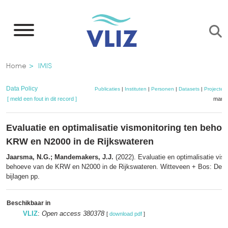
Overslaan
en
naar
de
Kruimelpad
Home
IMIS
inhoud
gaan
Data Policy
Publicaties
|
Instituten
|
Personen
|
Datasets
|
Projecten
[ meld een fout in dit record ]
mandj
Evaluatie en optimalisatie vismonitoring ten beho
KRW en N2000 in de Rijkswateren
Jaarsma, N.G.; Mandemakers, J.J.
(2022). Evaluatie en optimalisatie vism
behoeve van de KRW en N2000 in de Rijkswateren. Witteveen + Bos: Deve
bijlagen pp.
Beschikbaar in
VLIZ
:
Open access 380378
[
download pdf
]