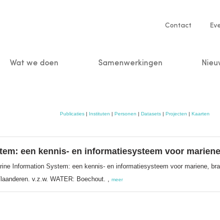
Service
Contact
Ev
navigatio
Wat we doen
Samenwerkingen
Nieu
n
Publicaties
|
Instituten
|
Personen
|
Datasets
|
Projecten
|
Kaarten
stem: een kennis- en informatiesysteem voor marien
rine Information System: een kennis- en informatiesysteem voor mariene, br
 Vlaanderen. v.z.w. WATER: Boechout. ,
meer