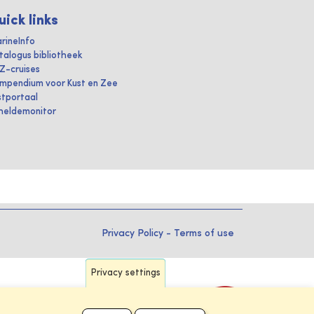
uick links
rineInfo
talogus bibliotheek
IZ-cruises
mpendium voor Kust en Zee
stportaal
heldemonitor
Privacy Policy
-
Terms of use
Privacy settings