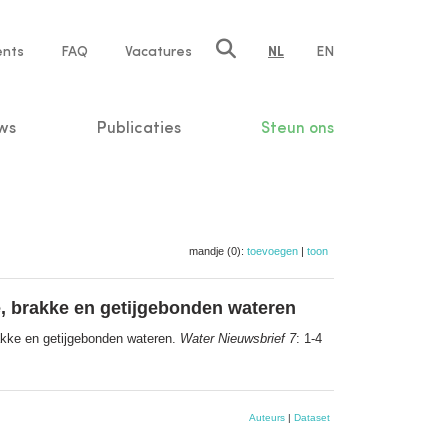
ents
FAQ
Vacatures
NL
EN
n
ws
Publicaties
Steun ons
mandje (0):
toevoegen
|
toon
e, brakke en getijgebonden wateren
akke en getijgebonden wateren.
Water Nieuwsbrief 7
: 1-4
Auteurs
|
Dataset