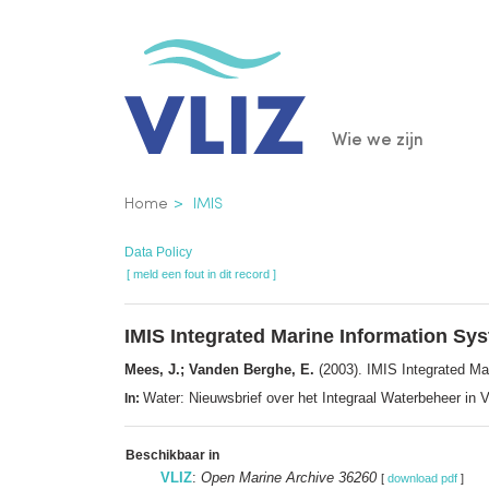
Overslaan
en
naar
de
Main
Wie we zijn
inhoud
gaan
navigatio
Kruimelpad
Home
IMIS
Data Policy
[ meld een fout in dit record ]
IMIS Integrated Marine Information Sy
Mees, J.; Vanden Berghe, E.
(2003). IMIS Integrated Ma
Water: Nieuwsbrief over het Integraal Waterbeheer in
In:
Beschikbaar in
VLIZ
:
Open Marine Archive 36260
[
download pdf
]