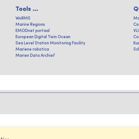
Tools ...
Q
WoRMS
Ma
Marine Regions
Ca
EMODnet portaal
VL
European Digital Twin Ocean
Co
Sea Level Station Monitoring Facility
Ku
Mariene robotica
Sc
Marien Data Archief