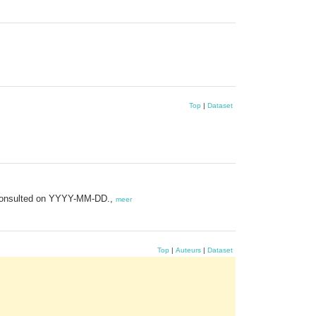
Top
|
Dataset
is Consulted on YYYY-MM-DD.,
meer
Top
|
Auteurs
|
Dataset