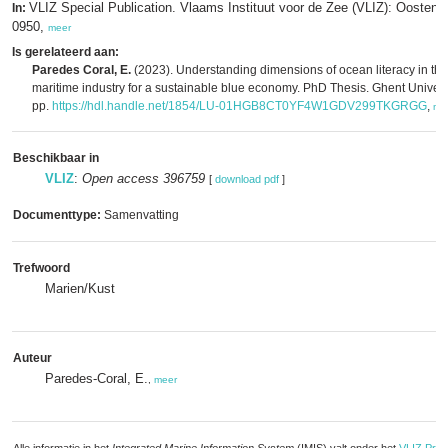
VLIZ Special Publication. Vlaams Instituut voor de Zee (VLIZ): Oosten
In:
0950,
meer
Is gerelateerd aan:
Paredes Coral, E.
(2023). Understanding dimensions of ocean literacy in t
maritime industry for a sustainable blue economy. PhD Thesis. Ghent Univers
pp.
https://hdl.handle.net/1854/LU-01HGB8CT0YF4W1GDV299TKGRGG
,
me
Beschikbaar in
VLIZ
:
Open access 396759
[
download pdf
]
Documenttype:
Samenvatting
Trefwoord
Marien/Kust
Auteur
Paredes-Coral, E.
,
meer