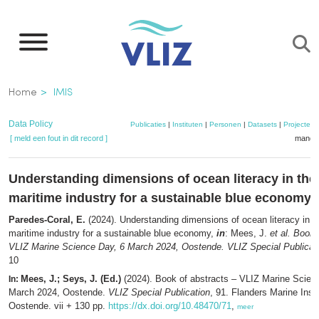
Overslaan
en
naar
de
Kruimelpad
Home
IMIS
inhoud
gaan
Data Policy
Publicaties
|
Instituten
|
Personen
|
Datasets
|
Projecten
[ meld een fout in dit record ]
mandje
Understanding dimensions of ocean literacy in th
maritime industry for a sustainable blue economy
Paredes-Coral, E.
(2024). Understanding dimensions of ocean literacy in 
maritime industry for a sustainable blue economy,
in
: Mees, J.
et al.
Book o
VLIZ Marine Science Day, 6 March 2024, Oostende. VLIZ Special Publicati
10
Mees, J.; Seys, J. (Ed.)
(2024). Book of abstracts – VLIZ Marine Scien
In:
March 2024, Oostende.
VLIZ Special Publication
, 91. Flanders Marine Insti
Oostende. vii + 130 pp.
https://dx.doi.org/10.48470/71
,
meer