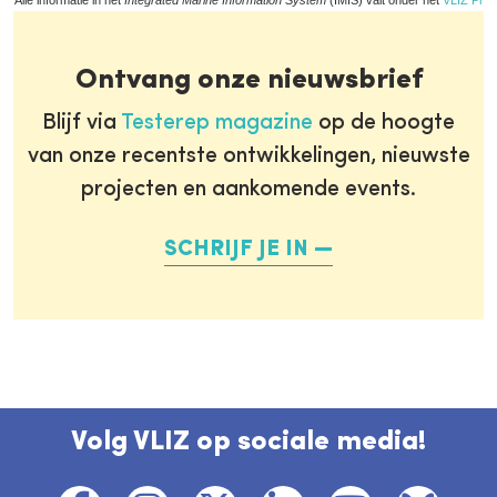
Alle informatie in het
Integrated Marine Information System
(IMIS) valt onder het
VLIZ Priv
Ontvang onze nieuwsbrief
Blijf via
Testerep magazine
op de hoogte
van onze recentste ontwikkelingen, nieuwste
projecten en aankomende events.
SCHRIJF JE IN
Volg VLIZ op sociale media!