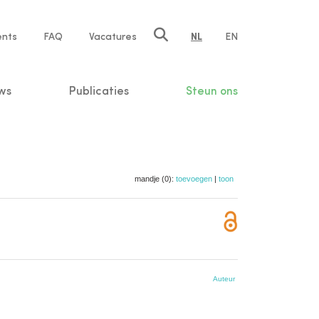
ents
FAQ
Vacatures
NL
EN
n
ws
Publicaties
Steun ons
mandje (0):
toevoegen
|
toon
Auteur