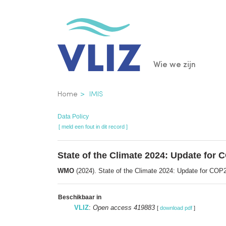
Overslaan
en
naar
de
Main
Wie we zijn
inhoud
gaan
navigatio
Kruimelpad
Home
IMIS
Data Policy
[ meld een fout in dit record ]
State of the Climate 2024: Update for
WMO
(2024). State of the Climate 2024: Update for COP2
Beschikbaar in
VLIZ
:
Open access 419883
[
download pdf
]