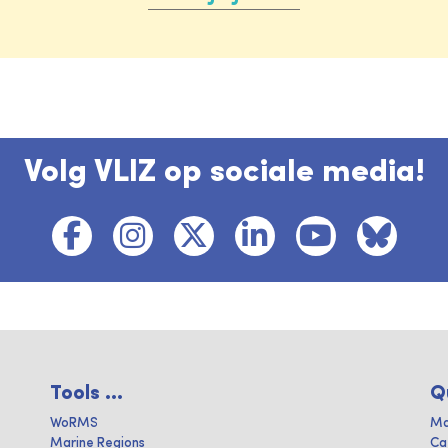
Volg VLIZ op sociale media!
Tools ...
Q
WoRMS
Ma
Marine Regions
Ca