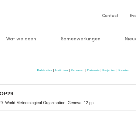
Service
Contact
Ev
navigatio
Wat we doen
Samenwerkingen
Nieu
n
Publicaties
|
Instituten
|
Personen
|
Datasets
|
Projecten
|
Kaarten
 COP29
9. World Meteorological Organisation: Geneva. 12 pp.