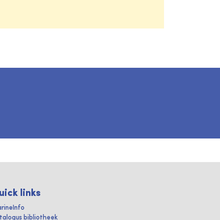
uick links
rineInfo
talogus bibliotheek