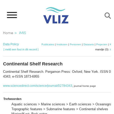
Overslaan
en
naar
de
Kruimelpad
Home
IMIS
inhoud
gaan
Data Policy
Publicaties
|
Instituten
|
Personen
|
Datasets
|
Projecten
|
Kaa
[ meld een fout in dit record ]
mandje (0):
to
Continental Shelf Research
Continental Shelf Research. Pergamon Press: Oxford; New York. ISSN 027
4343; e-ISSN 1873-6955
www.sciencedirect.com/science/journal/02784343
,
journal home page
Trefwoorden
Aquatic sciences > Marine sciences > Earth sciences > Oceanograp
Topographic features > Submarine features > Continental shelves
Marien/Kust; Brak water