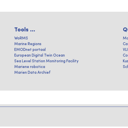
Tools ...
Q
WoRMS
Ma
Marine Regions
Ca
EMODnet portaal
VL
European Digital Twin Ocean
Co
Sea Level Station Monitoring Facility
Ku
Mariene robotica
Sc
Marien Data Archief