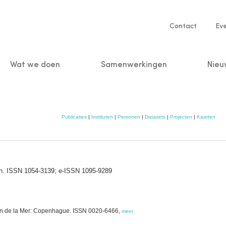
Service
Contact
Ev
navigatio
Wat we doen
Samenwerkingen
Nieu
n
Publicaties
|
Instituten
|
Personen
|
Datasets
|
Projecten
|
Kaarten
on. ISSN 1054-3139; e-ISSN 1095-9289
tion de la Mer: Copenhague. ISSN 0020-6466,
meer