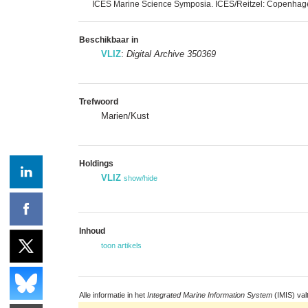
ICES Marine Science Symposia. ICES/Reitzel: Copenha
Beschikbaar in
VLIZ
:
Digital Archive 350369
Trefwoord
Marien/Kust
Holdings
VLIZ
show/hide
Inhoud
toon artikels
Alle informatie in het
Integrated Marine Information System
(IMIS) val