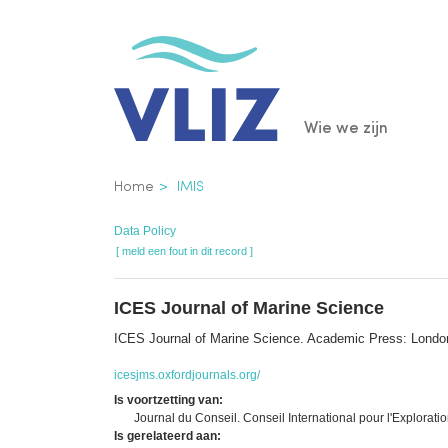
Overslaan
en
naar
de
Main
Wie we zijn
inhoud
gaan
navigatio
Kruimelpad
Home
IMIS
Data Policy
[ meld een fout in dit record ]
ICES Journal of Marine Science
ICES Journal of Marine Science. Academic Press: Lond
icesjms.oxfordjournals.org/
Is voortzetting van:
Journal du Conseil. Conseil International pour l'Explora
Is gerelateerd aan: