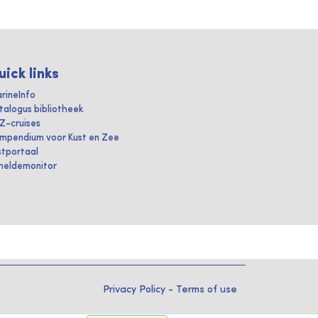
uick links
rineInfo
talogus bibliotheek
IZ-cruises
mpendium voor Kust en Zee
stportaal
heldemonitor
Privacy Policy
-
Terms of use