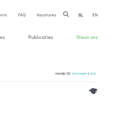
ents
FAQ
Vacatures
NL
EN
n
ws
Publicaties
Steun ons
mandje (0):
toevoegen
|
toon