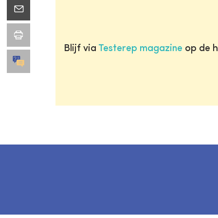
Blijf via
Testerep magazine
op de h