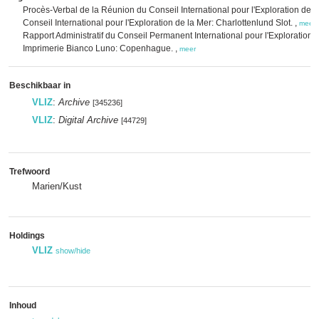
Procès-Verbal de la Réunion du Conseil International pour l'Exploration de l
Conseil International pour l'Exploration de la Mer: Charlottenlund Slot. ,
meer
Rapport Administratif du Conseil Permanent International pour l'Exploration d
Imprimerie Bianco Luno: Copenhague. ,
meer
Beschikbaar in
VLIZ
:
Archive
[345236]
VLIZ
:
Digital Archive
[44729]
Trefwoord
Marien/Kust
Holdings
VLIZ
show/hide
Inhoud