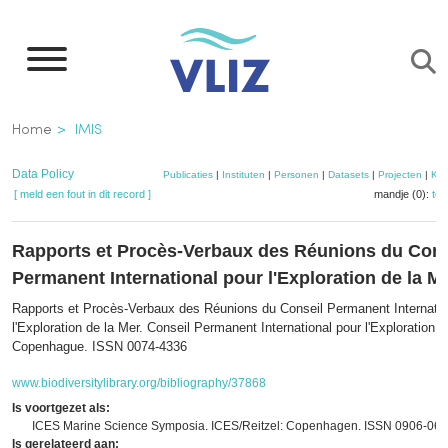
Overslaan
en
naar
de
Kruimelpad
Home
IMIS
inhoud
gaan
Data Policy
Publicaties
|
Instituten
|
Personen
|
Datasets
|
Projecten
|
Kaa
[ meld een fout in dit record ]
mandje (0):
to
Rapports et Procès-Verbaux des Réunions du Cons
Permanent International pour l'Exploration de la M
Rapports et Procès-Verbaux des Réunions du Conseil Permanent Internatio
l'Exploration de la Mer. Conseil Permanent International pour l'Exploration d
Copenhague. ISSN 0074-4336
www.biodiversitylibrary.org/bibliography/37868
Is voortgezet als:
ICES Marine Science Symposia. ICES/Reitzel: Copenhagen. ISSN 0906-06
Is gerelateerd aan: