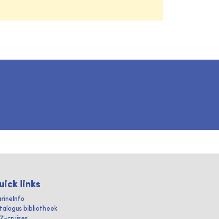
uick links
rineInfo
talogus bibliotheek
IZ-cruises