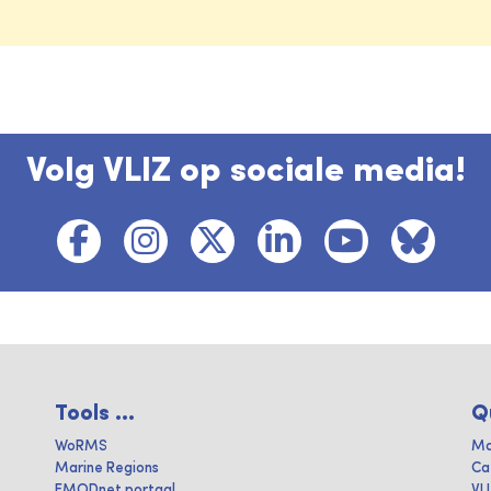
Volg VLIZ op sociale media!
Tools ...
Q
WoRMS
Ma
Marine Regions
Ca
EMODnet portaal
VL