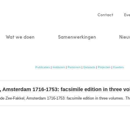
Service
Contact
Ev
navigatio
Wat we doen
Samenwerkingen
Nieu
n
Publicaties
|
Instituten
|
Personen
|
Datasets
|
Projecten
|
Kaarten
 Amsterdam 1716-1753: facsimile edition in three v
de Zee-Fakkel, Amsterdam 1716-1753: facsimile edition in three volumes. T