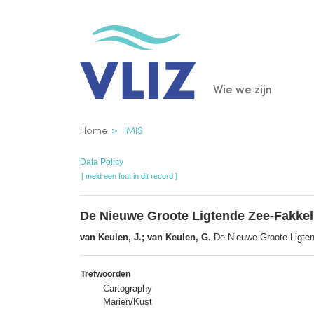
Overslaan
en
naar
de
Main
Wie we zijn
inhoud
gaan
navigatio
Kruimelpad
Home
IMIS
Data Policy
[ meld een fout in dit record ]
De Nieuwe Groote Ligtende Zee-Fakkel,
van Keulen, J.; van Keulen, G.
De Nieuwe Groote Ligten
Trefwoorden
Cartography
Marien/Kust