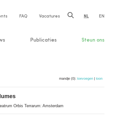
ents
FAQ
Vacatures
NL
EN
n
ws
Publicaties
Steun ons
mandje (0):
toevoegen
|
toon
olumes
heatrum Orbis Terrarum: Amsterdam