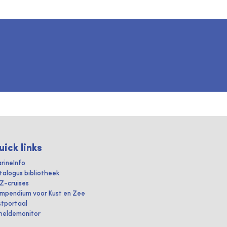
uick links
rineInfo
talogus bibliotheek
IZ-cruises
mpendium voor Kust en Zee
stportaal
heldemonitor