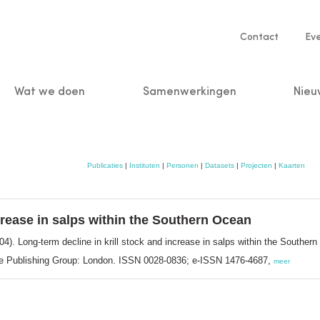
Service
Contact
Ev
navigatio
Wat we doen
Samenwerkingen
Nieu
n
Publicaties
|
Instituten
|
Personen
|
Datasets
|
Projecten
|
Kaarten
ncrease in salps within the Southern Ocean
04). Long-term decline in krill stock and increase in salps within the Souther
ure Publishing Group: London. ISSN 0028-0836; e-ISSN 1476-4687,
meer