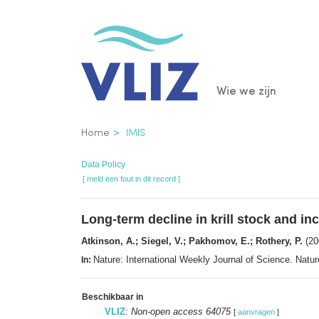
Overslaan
en
naar
de
Main
Wie we zijn
inhoud
gaan
navigatio
Kruimelpad
Home
IMIS
Data Policy
[ meld een fout in dit record ]
Long-term decline in krill stock and i
Atkinson, A.; Siegel, V.; Pakhomov, E.; Rothery, P.
(20
Nature: International Weekly Journal of Science. Nat
In:
Beschikbaar in
VLIZ
:
Non-open access 64075
[
aanvragen
]