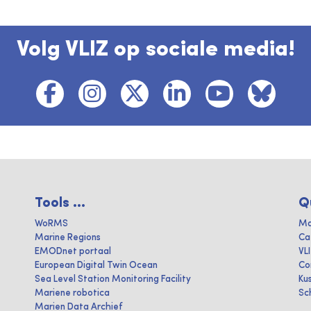
Volg VLIZ op sociale media!
Tools ...
Q
WoRMS
Ma
Marine Regions
Ca
EMODnet portaal
VL
European Digital Twin Ocean
Co
Sea Level Station Monitoring Facility
Ku
Mariene robotica
Sc
Marien Data Archief