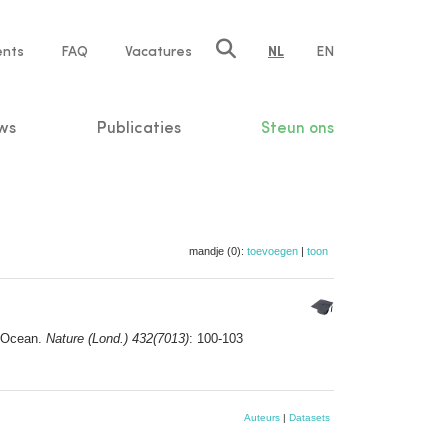
ents
FAQ
Vacatures
NL
EN
n
ws
Publicaties
Steun ons
mandje (0):
toevoegen
|
toon
n Ocean.
Nature (Lond.) 432(7013)
: 100-103
Auteurs
|
Datasets