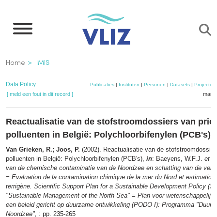
Overslaan
en
naar
de
Kruimelpad
Home
IMIS
inhoud
gaan
Data Policy
Publicaties
|
Instituten
|
Personen
|
Datasets
|
Projecten
[ meld een fout in dit record ]
mandj
Reactualisatie van de stofstroomdossiers van prior
polluenten in België: Polychloorbifenylen (PCB's)
Van Grieken, R.; Joos, P.
(2002). Reactualisatie van de stofstroomdossiers
polluenten in België: Polychloorbifenylen (PCB's),
in
: Baeyens, W.F.J.
et al
van de chemische contaminatie van de Noordzee en schatting van de veront
= Evaluation de la contamination chimique de la mer du Nord et estimation d
terrigène. Scientific Support Plan for a Sustainable Development Policy 
"Sustainable Management of the North Sea" = Plan voor wetenschappelijk
een beleid gericht op duurzame ontwikkeling (PODO I): Programma "Duur
Noordzee",
: pp. 235-265