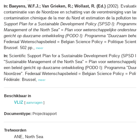
Baeyens, W.F.J.; Van Grieken, R.; Wollast, R. (Ed.)
(2002). Evaluatie
In:
contaminatie van de Noordzee en schatting van de verontreiniging van land
contamination chimique de la mer du Nord et estimation de la pollution terr
Support Plan for a Sustainable Development Policy (SPSD I): Programme 
Management of the North Sea" = Plan voor wetenschappelijke ondersteunin
gericht op duurzame ontwikkeling (PODO I): Programma "Duurzaam behee
Federaal Wetenschapsbeleid = Belgian Science Policy = Politique Scientifi
Brussel. 502 pp.,
meer
Scientific Support Plan for a Sustainable Development Policy (SPSD I
In:
"Sustainable Management of the North Sea" = Plan voor wetenschappelijk
een beleid gericht op duurzame ontwikkeling (PODO I): Programma "Duur
Noordzee". Federaal Wetenschapsbeleid = Belgian Science Policy = Politiq
Fédérale: Brussel,
meer
Beschikbaar in
VLIZ
[
aanvragen
]
Documenttype:
Projectrapport
Trefwoorden
ANE, North Sea