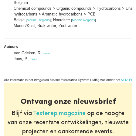
Belgium
Chemical compounds > Organic compounds > Hydrocarbons > Unsat
hydrocarbons > Aromatic hydrocarbons > PCB
België
; Noordzee
[
Marine Regions
]
[
Marine Regions
]
Marien/Kust; Brak water; Zoet water
Auteurs
Van Grieken, R.
,
meer
Joos, P.
,
meer
Alle informatie in het
Integrated Marine Information System
(IMIS) valt onder het
VLIZ Priv
Ontvang onze nieuwsbrief
Blijf via
Testerep magazine
op de hoogte
van onze recentste ontwikkelingen, nieuwste
projecten en aankomende events.