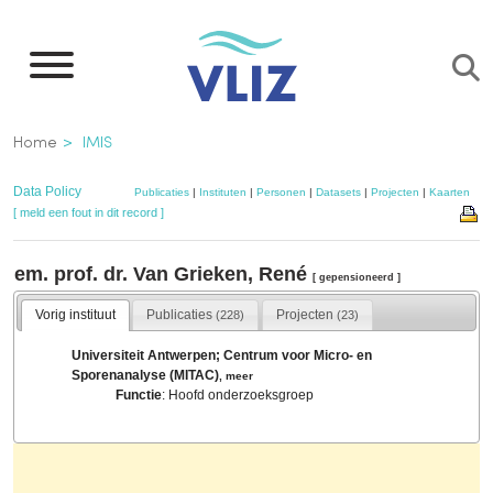
Overslaan
en
naar
de
Kruimelpad
Home
IMIS
inhoud
gaan
Data Policy
Publicaties
|
Instituten
|
Personen
|
Datasets
|
Projecten
|
Kaarten
[ meld een fout in dit record ]
em. prof. dr. Van Grieken, René
[ gepensioneerd ]
Vorig instituut
Publicaties
Projecten
(228)
(23)
Universiteit Antwerpen; Centrum voor Micro- en
Sporenanalyse (MITAC)
,
meer
Functie
: Hoofd onderzoeksgroep