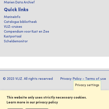
Marien Data Archief
Quick links
MarineInfo
Catalogus bibliotheek
VLIZ-cruises
Compendium voor Kust en Zee
Kustportaal
Scheldemonitor
© 2023 VLIZ. All rights reserved
Privacy Policy
-
Terms of use
Privacy settings
This website only uses strictly necessary cookies.
Learn more in our privacy policy