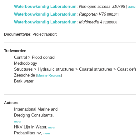
Waterbouwkundig Laboratorium
:
Non-open access 310798
[
aanvra
Waterbouwkundig Laboratorium
:
Rapporten V76
[96134]
Waterbouwkundig Laboratorium
:
Multimedia 4
[328983]
Documenttype:
Projectrapport
Trefwoorden
Control > Flood control
Methodology
Structures > Hydraulic structures > Coastal structures > Coast defe
Zeeschelde
[
Marine Regions
]
Brak water
Auteurs
International Marine and
Dredging Consultants
,
meer
HKV Lijn in Water
,
meer
Probabilitas nv
,
meer