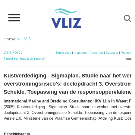
Overslaan
en
naar
de
Kruimelpad
Home
IMIS
inhoud
gaan
Data Policy
Publicaties
|
Instituten
|
Personen
|
Datasets
|
Projecten
[ meld een fout in dit record ]
mandj
Kustverdediging - Sigmaplan. Studie naar het wer
overstromingsrisico's: deelopdracht 3. Overstromi
Schelde. Toepassing van de responsoppervlakme
International Marine and Dredging Consultants; HKV Lijn in Water; Pro
(2005). Kustverdediging - Sigmaplan. Studie naar het werken met overstrom
deelopdracht 3. Overstromingsrisico Schelde. Toepassing van de respons
Versie 1.0. Ministerie van de Vlaamse Gemeenschap. Afdeling Kust: Ooste
Beschikbaar in