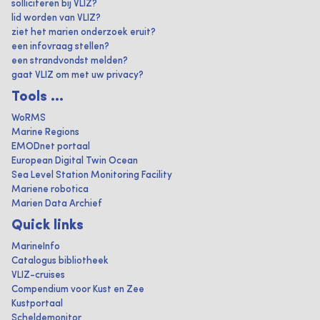
solliciteren bij VLIZ?
lid worden van VLIZ?
ziet het marien onderzoek eruit?
een infovraag stellen?
een strandvondst melden?
gaat VLIZ om met uw privacy?
Tools ...
WoRMS
Marine Regions
EMODnet portaal
European Digital Twin Ocean
Sea Level Station Monitoring Facility
Mariene robotica
Marien Data Archief
Quick links
MarineInfo
Catalogus bibliotheek
VLIZ-cruises
Compendium voor Kust en Zee
Kustportaal
Scheldemonitor