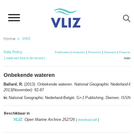
Overslaan
en
naar
de
Kruimelpad
Home
IMIS
inhoud
gaan
Data Policy
Publicaties
|
Instituten
|
Personen
|
Datasets
|
Projecten
[ meld een fout in dit record ]
mandje
Onbekende wateren
Ballard, R.
(2013). Onbekende wateren.
National Geographic Nederland-Be
2013(November)
: 82-87
National Geographic Nederland-België. G+J Publishing: Diemen. ISSN 
In:
Beschikbaar in
VLIZ
:
Open Marine Archive 252726
[
download pdf
]