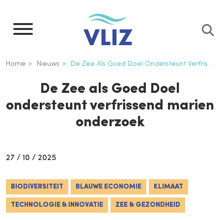
Overslaan
en
naar
de
Kruimelpad
Home
Nieuws
De Zee Als Goed Doel Ondersteunt Verfrissend Marien Onderzoek
inhoud
gaan
De Zee als Goed Doel
ondersteunt verfrissend marien
onderzoek
27 / 10 / 2025
BIODIVERSITEIT
BLAUWE ECONOMIE
KLIMAAT
TECHNOLOGIE & INNOVATIE
ZEE & GEZONDHEID