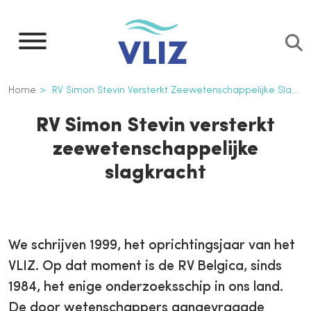
Overslaan
en
naar
de
Kruimelpad
Home
RV Simon Stevin Versterkt Zeewetenschappelijke Slagkracht
inhoud
gaan
RV Simon Stevin versterkt
zeewetenschappelijke
slagkracht
We schrijven 1999, het oprichtingsjaar van het
VLIZ. Op dat moment is de RV Belgica, sinds
1984, het enige onderzoeksschip in ons land.
De door wetenschappers aangevraagde