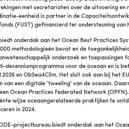
ekingen met secretariaten over de uitvoering en
inatie-eenheid is partner in de Capaciteitsontwikk
fonds (FUST) gefinancierd ter ondersteuning van
biedt onderdak aan het Ocean Best Practices Sy
000 methodologieën bevat en de toegankelijkheid
nwetenschappelijk onderzoek en toepassingen fac
N-decenniumprogramma voor de oceaan en is betr
 2026 en ObSea4Clim. Het sluit ook aan bij het EU
 van een digitale ‘tweeling’ van de oceaan. Daarn
een Ocean Practices Federated Network (OPFN). 
iënte wijze oceaangerelateerde praktijken te ont
nceren in 2024.
ODE-projectbureau biedt onderdak aan het Ocean