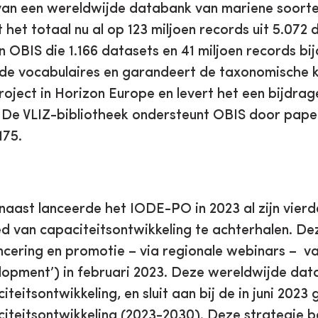
an een wereldwijde databank van mariene soorten
et totaal nu al op 123 miljoen records uit 5.072 
OBIS die 1.166 datasets en 41 miljoen records b
de vocabulaires en garandeert de taxonomische kwa
oject in Horizon Europe en levert het een bijdr
 De VLIZ-bibliotheek ondersteunt OBIS door pape
175.
aast lanceerde het IODE-PO in 2023 al zijn vier
d van capaciteitsontwikkeling te achterhalen. D
ncering en promotie – via regionale webinars – 
opment’) in februari 2023. Deze wereldwijde dat
iteitsontwikkeling, en sluit aan bij de in juni 20
iteitsontwikkeling (2023-2030). Deze strategie 