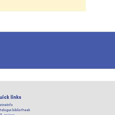
uick links
rineInfo
talogus bibliotheek