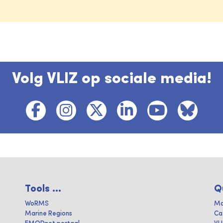
Volg VLIZ op sociale media!
Tools ...
Q
WoRMS
Ma
Marine Regions
Ca