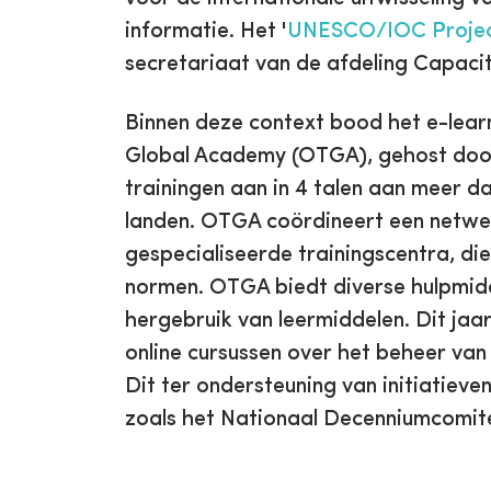
informatie. Het '
UNESCO/IOC Project
secretariaat van de afdeling Capacit
Binnen deze context bood het e-lea
Global Academy (OTGA), gehost door
trainingen aan in 4 talen aan meer d
landen. OTGA coördineert een netwer
gespecialiseerde trainingscentra, di
normen. OTGA biedt diverse hulpmidd
hergebruik van leermiddelen. Dit j
online cursussen over het beheer va
Dit ter ondersteuning van initiatieve
zoals het Nationaal Decenniumcomité