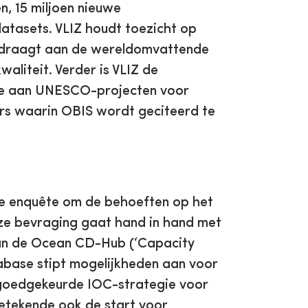
, 15 miljoen nieuwe
datasets. VLIZ houdt toezicht op
ijdraagt aan de wereldomvattende
liteit. Verder is VLIZ de
age aan UNESCO-projecten voor
rs waarin OBIS wordt geciteerd te
de enquête om de behoeften op het
eze bevraging gaat hand in hand met
van de Ocean CD-Hub (‘Capacity
abase stipt mogelijkheden aan voor
23 goedgekeurde IOC-strategie voor
betekende ook de start voor