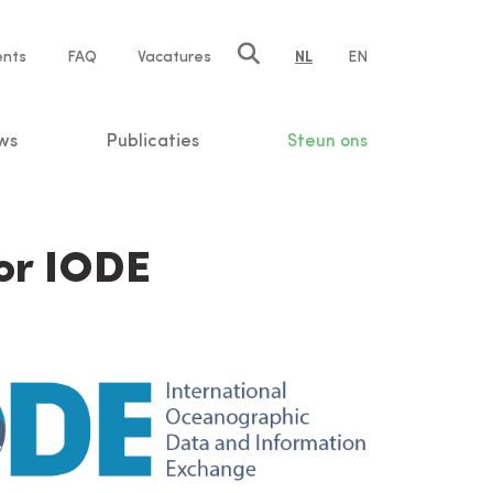
ents
FAQ
Vacatures
NL
EN
n
ws
Publicaties
Steun ons
or IODE