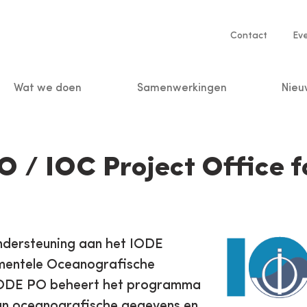
Service
Contact
Ev
navigatio
Wat we doen
Samenwerkingen
Nieu
n
 / IOC Project Office f
ndersteuning aan het IODE
ementele Oceanografische
IODE PO beheert het programma
 van oceanografische gegevens en