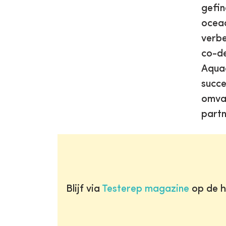
gefin
oceaa
verbe
co-de
Aquad
succe
omvat
partn
Blijf via
Testerep magazine
op de h