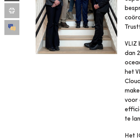
bespr
coörd
Trust
VLIZ 
dan 2
oceaa
het V
Cloud
maken
voor 
effic
te la
Het I