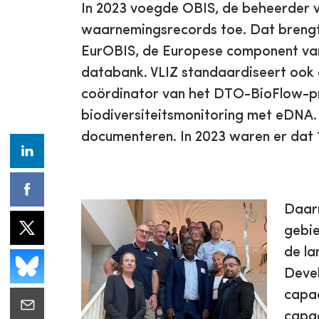
In 2023 voegde OBIS, de beheerder v
waarnemingsrecords toe. Dat brengt h
EurOBIS, de Europese component van 
databank. VLIZ standaardiseert ook 
coördinator van het DTO-BioFlow-pr
biodiversiteitsmonitoring met eDNA.
documenteren. In 2023 waren er dat 
Daarn
gebie
de la
Devel
capac
capac