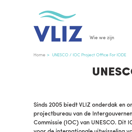
Overslaan
en
naar
de
Main
Wie we zijn
inhoud
gaan
navigatio
Kruimelpad
Home
UNESCO / IOC Project Office For IODE
UNESCO
Sinds 2005 biedt VLIZ onderdak en o
projectbureau van de Intergouvern
Commissie (IOC) van UNESCO. Dit 
voor de internationale uitwisseling