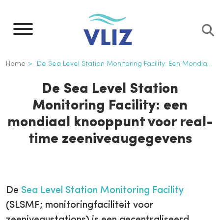
Overslaan
en
naar
de
Kruimelpad
Home
De Sea Level Station Monitoring Facility: Een Mondiaal Knooppunt Voor Real-time Zeeniveaugegevens
inhoud
gaan
De Sea Level Station
Monitoring Facility: een
mondiaal knooppunt voor real-
time zeeniveaugegevens
De
Sea Level Station Monitoring Facility
(SLSMF; monitoringfaciliteit voor