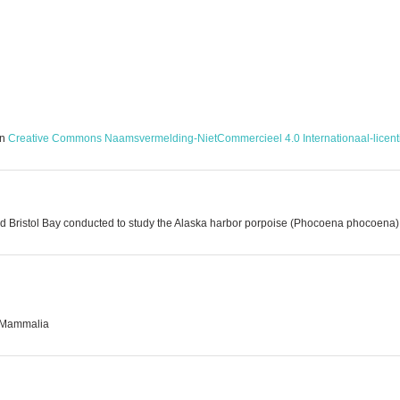
en
Creative Commons Naamsvermelding-NietCommercieel 4.0 Internationaal-licent
and Bristol Bay conducted to study the Alaska harbor porpoise (Phocoena phocoena) 
 · Mammalia