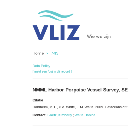
Overslaan
en
naar
de
Main
Wie we zijn
inhoud
gaan
navigatio
Kruimelpad
Home
IMIS
Data Policy
[ meld een fout in dit record ]
NMML Harbor Porpoise Vessel Survey, SE 
Citatie
Dahlheim, M. E., P. A. White, J. M. Waite. 2009. Cetaceans of
Contact:
Goetz, Kimberly
;
Waite, Janice