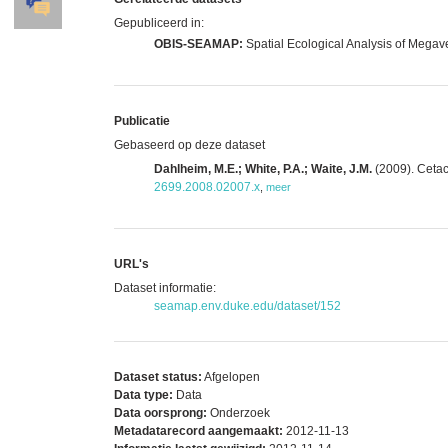
Gepubliceerd in:
OBIS-SEAMAP:
Spatial Ecological Analysis of Megav
Publicatie
Gebaseerd op deze dataset
Dahlheim, M.E.; White, P.A.; Waite, J.M.
(2009). Cetac
2699.2008.02007.x
,
meer
URL's
Dataset informatie:
seamap.env.duke.edu/dataset/152
Dataset status:
Afgelopen
Data type:
Data
Data oorsprong:
Onderzoek
Metadatarecord aangemaakt:
2012-11-13