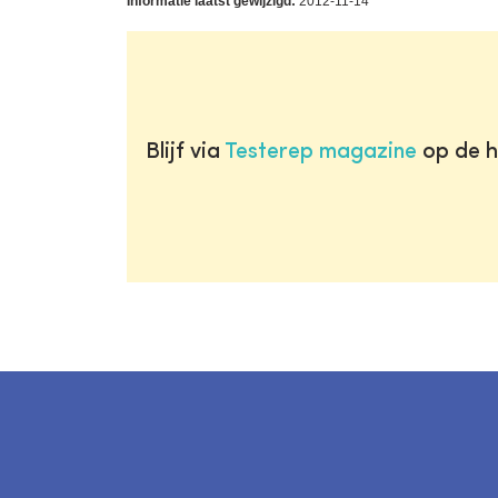
Informatie laatst gewijzigd:
2012-11-14
Blijf via
Testerep magazine
op de h