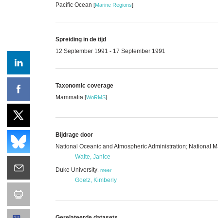
Pacific Ocean
[
Marine Regions
]
Spreiding in de tijd
12 September 1991 - 17 September 1991
Taxonomic coverage
Mammalia
[
WoRMS
]
Bijdrage door
National Oceanic and Atmospheric Administration; National
Waite, Janice
Duke University
,
meer
Goetz, Kimberly
Gerelateerde datasets