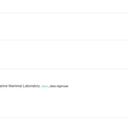
 Marine Mammal Laboratory
,
data eigenaar
,
meer