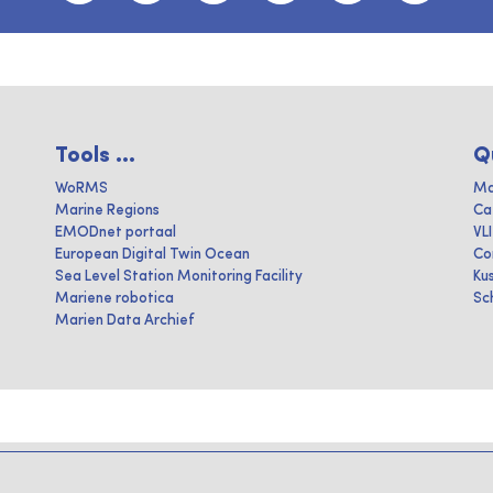
Tools ...
Q
WoRMS
Ma
Marine Regions
Ca
EMODnet portaal
VL
European Digital Twin Ocean
Co
Sea Level Station Monitoring Facility
Ku
Mariene robotica
Sc
Marien Data Archief