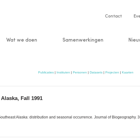
Service
Contact
Ev
navigatio
Wat we doen
Samenwerkingen
Nieu
n
Publicaties
|
Instituten
|
Personen
|
Datasets
|
Projecten
|
Kaarten
Alaska, Fall 1991
 Southeast Alaska: distribution and seasonal occurrence. Journal of Biogeography. 