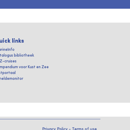
uick links
rineInfo
talogus bibliotheek
IZ-cruises
mpendium voor Kust en Zee
stportaal
heldemonitor
Privacy Policy
-
Terms of use