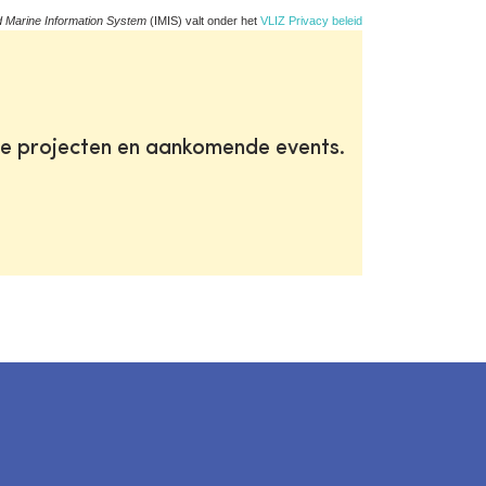
d Marine Information System
(IMIS) valt onder het
VLIZ Privacy beleid
te projecten en aankomende events.