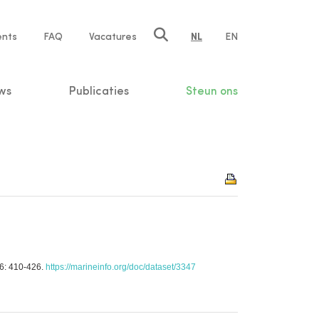
ents
FAQ
Vacatures
NL
EN
n
ws
Publicaties
Steun ons
36: 410-426.
https://marineinfo.org/doc/dataset/3347