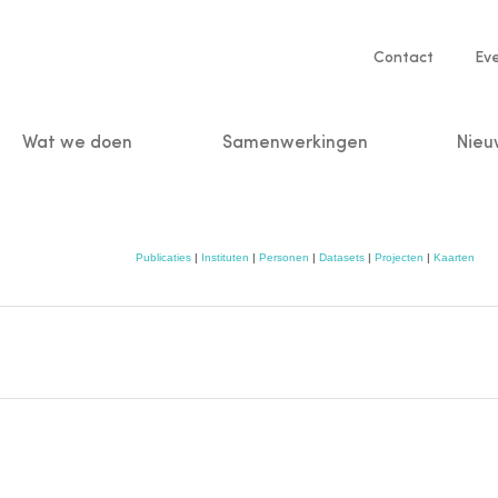
Service
Contact
Ev
navigatio
Wat we doen
Samenwerkingen
Nieu
n
Publicaties
|
Instituten
|
Personen
|
Datasets
|
Projecten
|
Kaarten