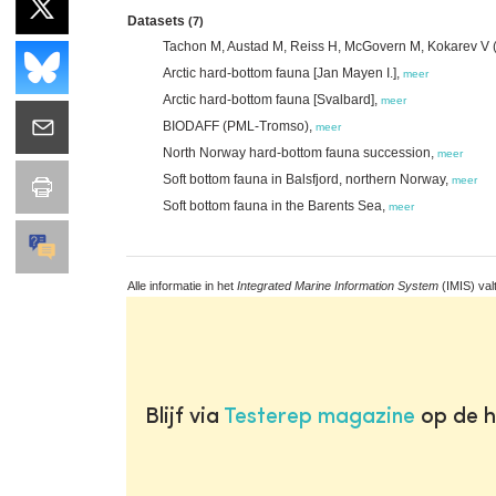
Datasets
(7)
Tachon M, Austad M, Reiss H, McGovern M, Kokarev V (2
Arctic hard-bottom fauna [Jan Mayen I.],
meer
Arctic hard-bottom fauna [Svalbard],
meer
BIODAFF (PML-Tromso),
meer
North Norway hard-bottom fauna succession,
meer
Soft bottom fauna in Balsfjord, northern Norway,
meer
Soft bottom fauna in the Barents Sea,
meer
Alle informatie in het
Integrated Marine Information System
(IMIS) val
Blijf via
Testerep magazine
op de h