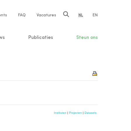
ents
FAQ
Vacatures
NL
EN
n
ws
Publicaties
Steun ons
Instituten
|
Projecten
|
Datasets