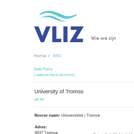
Overslaan
en
naar
de
Main
Wie we zijn
inhoud
gaan
navigatio
Kruimelpad
Home
IMIS
Data Policy
[ meld een fout in dit record ]
University of Tromso
uit.no
Noorse naam:
Universitetet i Tromsø
Adres:
9037 Tromsø