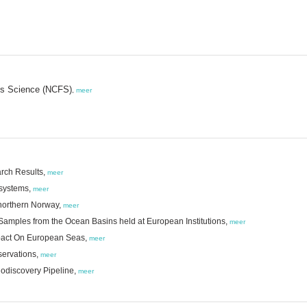
ies Science (NCFS)
,
meer
rch Results,
meer
osystems,
meer
 northern Norway,
meer
Samples from the Ocean Basins held at European Institutions,
meer
pact On European Seas,
meer
servations,
meer
iodiscovery Pipeline,
meer