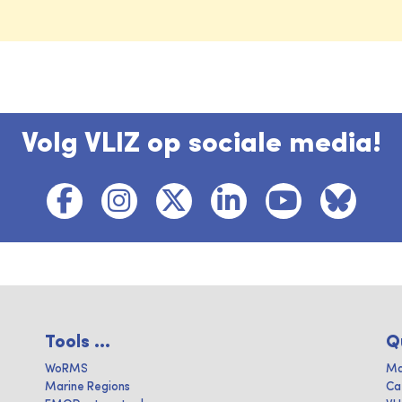
Volg VLIZ op sociale media!
Tools ...
Q
WoRMS
Ma
Marine Regions
Ca