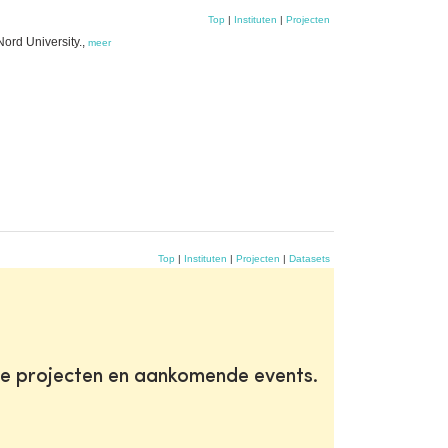
Top
|
Instituten
|
Projecten
ord University.,
meer
Top
|
Instituten
|
Projecten
|
Datasets
te projecten en aankomende events.