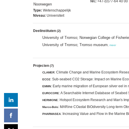
Tel.:
+47-(0)77-64 40 00
Noorwegen
Type:
Wetenschappelijk
Niveau:
Universiteit
Deelinstituten
(2)
University of Tromso; Norwegian College of Fisher
University of Tromso; Tromso museum
,
meer
Projecten
(7)
: Climate Change and Marine Ecosystem Resea
CLAMER
: Sub-seabed CO2 Storage: Impact on Marine Ec
ECO2
: Early marine migration of European silver eel in
EMMN
: A Searchable Internet Database of Seabed 
EUROCORE
: Hotspot Ecosystem Research and Man's Im
HERMIONE
: MARine COastal BiOdiversity Long-term Ob
Marco-Bolo
: Increasing Value and Flow in the Marine B
PHARMASEA