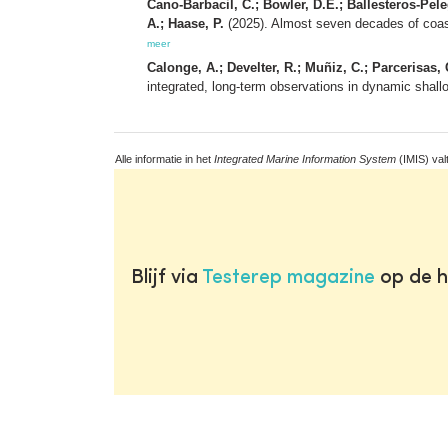
Cano-Barbacil, C.; Bowler, D.E.; Ballesteros-Pel
A.; Haase, P.
(2025). Almost seven decades of coas
meer
Calonge, A.; Develter, R.; Muñiz, C.; Parcerisas
integrated, long-term observations in dynamic shal
Alle informatie in het
Integrated Marine Information System
(IMIS) val
Blijf via
Testerep magazine
op de h