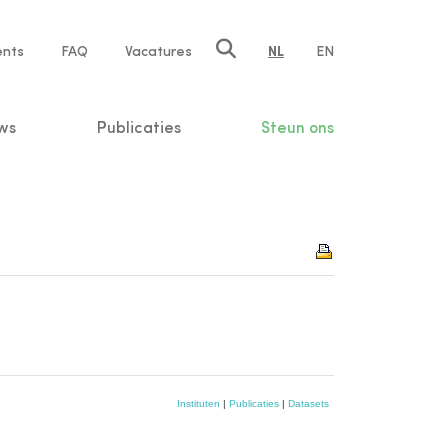
ents
FAQ
Vacatures
NL
EN
n
ws
Publicaties
Steun ons
Instituten
|
Publicaties
|
Datasets