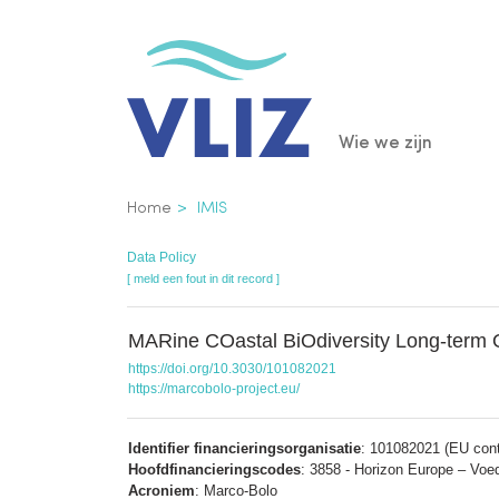
Overslaan
en
naar
de
Main
Wie we zijn
inhoud
gaan
navigatio
Kruimelpad
Home
IMIS
Data Policy
[ meld een fout in dit record ]
MARine COastal BiOdiversity Long-term 
https://doi.org/10.3030/101082021
https://marcobolo-project.eu/
Identifier financieringsorganisatie
: 101082021 (EU cont
Hoofdfinancieringscodes
: 3858 - Horizon Europe – Voed
Acroniem
: Marco-Bolo