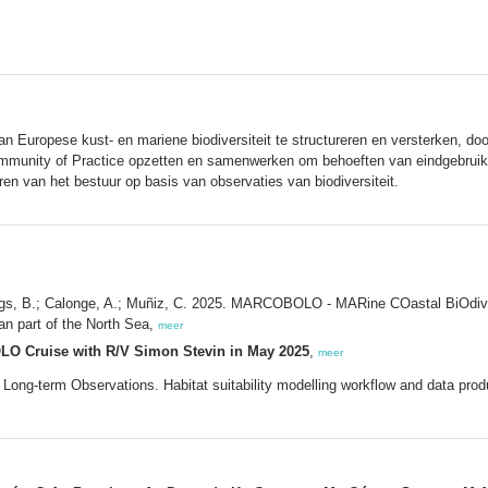
 Europese kust- en mariene biodiversiteit te structureren en versterken, do
munity of Practice opzetten en samenwerken om behoeften van eindgebruikers
n van het bestuur op basis van observaties van biodiversiteit.
ngs, B.; Calonge, A.; Muñiz, C. 2025. MARCOBOLO - MARine COastal BiOdiver
n part of the North Sea,
meer
LO Cruise with R/V Simon Stevin in May 2025
,
meer
g-term Observations. Habitat suitability modelling workflow and data pro