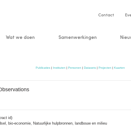
Service
Contact
Ev
navigatio
Wat we doen
Samenwerkingen
Nieu
n
Publicaties
|
Instituten
|
Personen
|
Datasets
|
Projecten
|
Kaarten
Observations
ract id)
sel, bio-economie, Natuurlijke hulpbronnen, landbouw en milieu