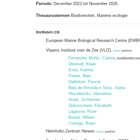
Periode:
December 2022 tot November 2026
Thesaurustermen
Biodiversiteit; Mariene ecologie
Instituten
(19)
European Marine Biological Research Centre (EM
Vlaams Instituut voor de Zee (VLIZ)
,
meer
, partner
Fernandez Muñiz, Carlota
, hoofdonderzoe
Deneudt, Klaas
Exter, Katrina
Portier, Marc
Hablützel, Pascal
Beja de Almeida e Silva, Joana
Heynderickx, Hanneloor
Nowé, Jo-Hannes
Debusschere, Elisabeth
Lagaisse, Rune
Boone, Willem
Conings, Bram
Helmholtz-Zentrum Hereon
,
meer
, partner