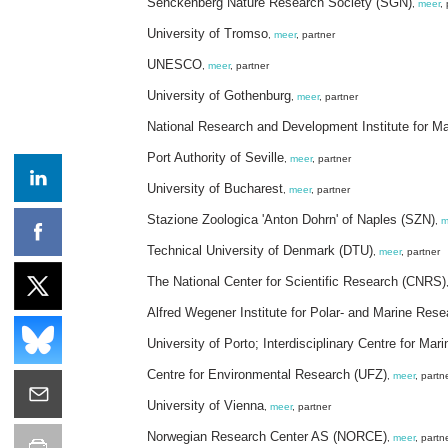
Senckenberg Nature Research Society (SGN)
,
meer
,
University of Tromso
,
meer
, partner
UNESCO
,
meer
, partner
University of Gothenburg
,
meer
, partner
National Research and Development Institute for 
Port Authority of Seville
,
meer
, partner
University of Bucharest
,
meer
, partner
Stazione Zoologica 'Anton Dohrn' of Naples (SZN)
,
m
Technical University of Denmark (DTU)
,
meer
, partner
The National Center for Scientific Research (CNRS)
Alfred Wegener Institute for Polar- and Marine Res
University of Porto; Interdisciplinary Centre for M
Centre for Environmental Research (UFZ)
,
meer
, partn
University of Vienna
,
meer
, partner
Norwegian Research Center AS (NORCE)
,
meer
, partn