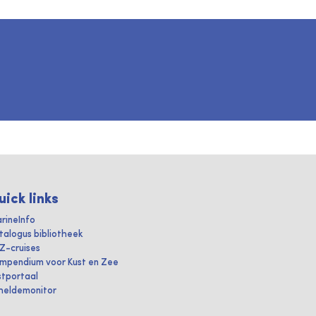
uick links
rineInfo
talogus bibliotheek
IZ-cruises
mpendium voor Kust en Zee
stportaal
heldemonitor