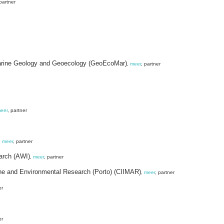
 partner
Marine Geology and Geoecology (GeoEcoMar)
,
meer
, partner
eer
, partner
,
meer
, partner
earch (AWI)
,
meer
, partner
arine and Environmental Research (Porto) (CIIMAR)
,
meer
, partner
er
er