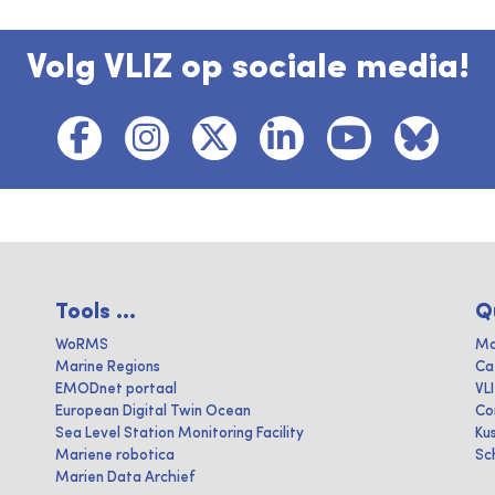
Volg VLIZ op sociale media!
Tools ...
Q
WoRMS
Ma
Marine Regions
Ca
EMODnet portaal
VL
European Digital Twin Ocean
Co
Sea Level Station Monitoring Facility
Ku
Mariene robotica
Sc
Marien Data Archief