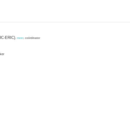
BRC-ERIC)
,
meer
, coördinator
ker