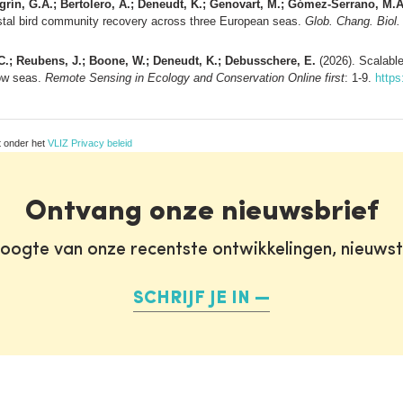
egrín, G.A.; Bertolero, A.; Deneudt, K.; Genovart, M.; Gómez-Serrano, M.
tal bird community recovery across three European seas.
Glob. Chang. Biol.
, C.; Reubens, J.; Boone, W.; Deneudt, K.; Debusschere, E.
(2026). Scalable
low seas.
Remote Sensing in Ecology and Conservation Online first
: 1-9.
https
t onder het
VLIZ Privacy beleid
Ontvang onze nieuwsbrief
oogte van onze recentste ontwikkelingen, nieuws
SCHRIJF JE IN