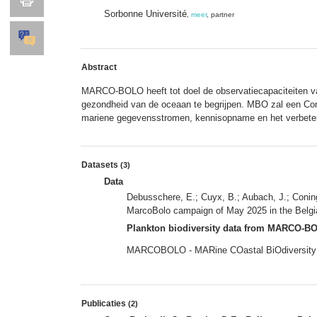
Sorbonne Université
,
meer
, partner
Abstract
MARCO-BOLO heeft tot doel de observatiecapaciteiten van
gezondheid van de oceaan te begrijpen. MBO zal een Com
mariene gegevensstromen, kennisopname en het verbetere
Datasets
(3)
Data
Debusschere, E.; Cuyx, B.; Aubach, J.; Coni
MarcoBolo campaign of May 2025 in the Belgia
Plankton biodiversity data from MARCO-BO
MARCOBOLO - MARine COastal BiOdiversity Lon
Publicaties
(2)