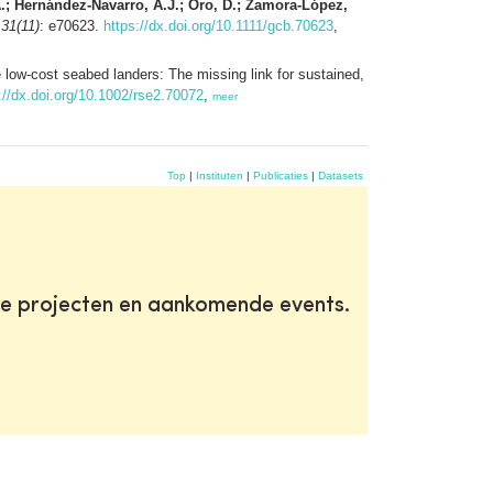
A.; Hernández-Navarro, A.J.; Oro, D.; Zamora-López,
 31(11)
: e70623.
https://dx.doi.org/10.1111/gcb.70623
,
 low-cost seabed landers: The missing link for sustained,
://dx.doi.org/10.1002/rse2.70072
,
meer
Top
|
Instituten
|
Publicaties
|
Datasets
te projecten en aankomende events.