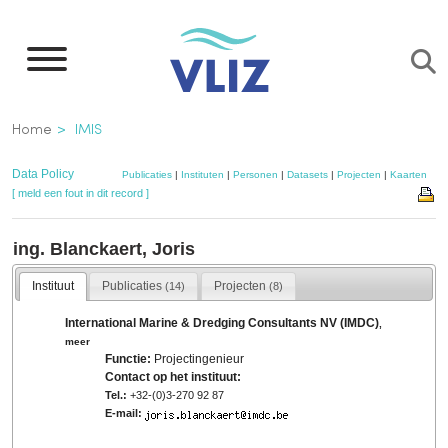
Overslaan
en
naar
de
Kruimelpad
Home
IMIS
inhoud
gaan
Data Policy
Publicaties
|
Instituten
|
Personen
|
Datasets
|
Projecten
|
Kaarten
[ meld een fout in dit record ]
ing. Blanckaert, Joris
Instituut
Publicaties
Projecten
(14)
(8)
International Marine & Dredging Consultants NV (IMDC)
,
meer
Functie:
Projectingenieur
Contact op het instituut:
Tel.:
+32-(0)3-270 92 87
E-mail: