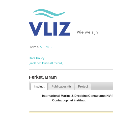
Overslaan
en
naar
de
Main
Wie we zijn
inhoud
gaan
navigatio
Kruimelpad
Home
IMIS
Data Policy
[ meld een fout in dit record ]
Ferket, Bram
Instituut
Publicaties
Project
(5)
International Marine & Dredging Consultants NV 
Contact op het instituut: