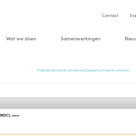
Service
Contact
Ev
navigatio
Wat we doen
Samenwerkingen
Nieu
n
Publicaties
|
Instituten
|
Personen
|
Datasets
|
Projecten
|
Kaarten
(IMDC)
,
meer