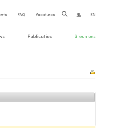
ents
FAQ
Vacatures
NL
EN
n
ws
Publicaties
Steun ons