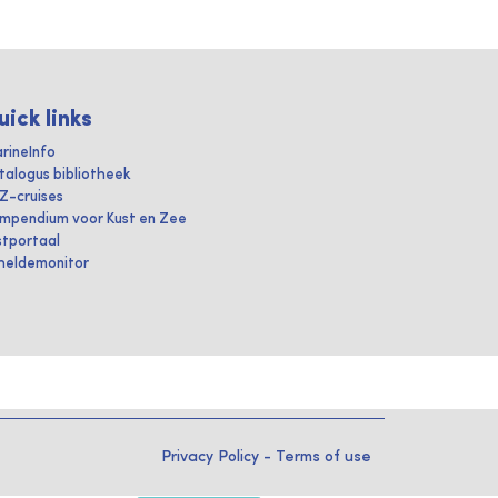
uick links
rineInfo
talogus bibliotheek
IZ-cruises
mpendium voor Kust en Zee
stportaal
heldemonitor
Privacy Policy
-
Terms of use