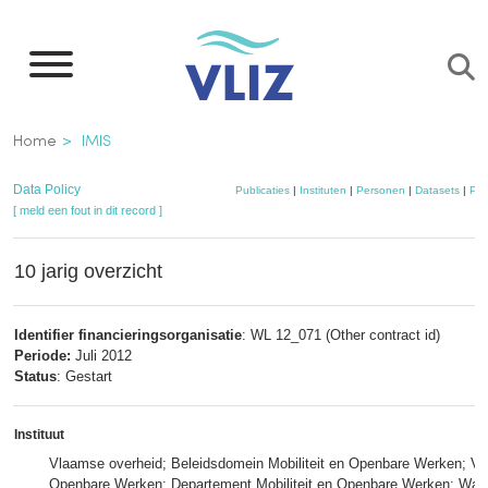
Overslaan
en
naar
de
Kruimelpad
Home
IMIS
inhoud
gaan
Data Policy
Publicaties
|
Instituten
|
Personen
|
Datasets
|
Pro
[ meld een fout in dit record ]
10 jarig overzicht
Identifier financieringsorganisatie
: WL 12_071 (Other contract id)
Periode:
Juli 2012
Status
: Gestart
Instituut
Vlaamse overheid; Beleidsdomein Mobiliteit en Openbare Werken; Vlaa
Openbare Werken; Departement Mobiliteit en Openbare Werken; Wat