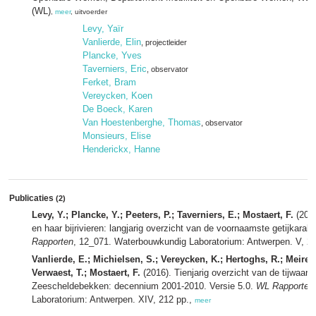
(WL)
,
meer
, uitvoerder
Levy, Yaïr
Vanlierde, Elin
, projectleider
Plancke, Yves
Taverniers, Eric
, observator
Ferket, Bram
Vereycken, Koen
De Boeck, Karen
Van Hoestenberghe, Thomas
, observator
Monsieurs, Elise
Henderickx, Hanne
Publicaties
(2)
Levy, Y.; Plancke, Y.; Peeters, P.; Taverniers, E.; Mostaert, F.
(2014
en haar bijrivieren: langjarig overzicht van de voornaamste getijkarakt
Rapporten
, 12_071. Waterbouwkundig Laboratorium: Antwerpen. V, 22
Vanlierde, E.; Michielsen, S.; Vereycken, K.; Hertoghs, R.; Meire
Verwaest, T.; Mostaert, F.
(2016). Tienjarig overzicht van de tijwaarn
Zeescheldebekken: decennium 2001-2010. Versie 5.0.
WL Rapporten
Laboratorium: Antwerpen. XIV, 212 pp.,
meer