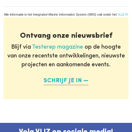
Alle informatie in het
Integrated Marine Information System
(IMIS) valt onder het
VLIZ Priv
Ontvang onze nieuwsbrief
Blijf via
Testerep magazine
op de hoogte
van onze recentste ontwikkelingen, nieuwste
projecten en aankomende events.
SCHRIJF JE IN
Volg VLIZ op sociale media!