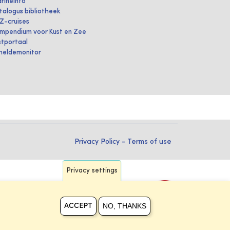
rineInfo
talogus bibliotheek
IZ-cruises
mpendium voor Kust en Zee
stportaal
heldemonitor
Privacy Policy
-
Terms of use
Privacy settings
NO, THANKS
ACCEPT