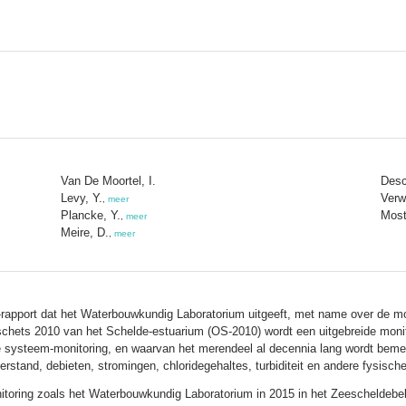
Van De Moortel, I.
Des
Levy, Y.
Verw
,
meer
Plancke, Y.
Most
,
meer
Meire, D.
,
meer
-rapport dat het Waterbouwkundig Laboratorium uitgeeft, met name over de mo
schets 2010 van het Schelde-estuarium (OS-2010) wordt een uitgebreide moni
e systeem-monitoring, en waarvan het merendeel al decennia lang wordt beme
rstand, debieten, stromingen, chloridegehaltes, turbiditeit en andere fysisch
monitoring zoals het Waterbouwkundig Laboratorium in 2015 in het Zeeschelde