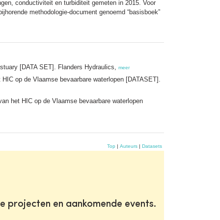
en, conductiviteit en turbiditeit gemeten in 2015. Voor
t bijhorende methodologie-document genoemd “basisboek”
estuary [DATA SET]. Flanders Hydraulics,
meer
het HIC op de Vlaamse bevaarbare waterlopen [DATASET].
 van het HIC op de Vlaamse bevaarbare waterlopen
Top
|
Auteurs
|
Datasets
te projecten en aankomende events.