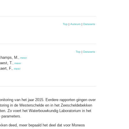
Top
|
Auteurs
|
Datasets
Top
|
Datasets
champs, M.
,
meer
aest, T.
,
meer
aert, F.
,
meer
nitoring van het jaar 2015. Eerdere rapporten gingen over
toring in de Westerschelde en in het Zeescheldebekken
ten. Zo voert het Waterbouwkundig Laboratorium in het
e parameters.
bekken deed, meer bepaald het deel dat voor Moneos