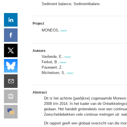
Sediment balance; Sedimentbalans
Project
MONEOS,
meer
Auteurs
Vanlierde, E.
,
meer
Ferket, B.
,
meer
Pauwaert, Z.
Michielsen, S.
,
meer
Abstract
Dit is het achtste (jaarlijkse) zogenaamde Moneos
2008 t/m 2014. In het kader van de Ontwikkelings
gedaan. Het handelt grotendeels over een continu
Zeescheldebekken vele continue metingen uit: wate
Dit rapport geeft een globaal overzicht van die 