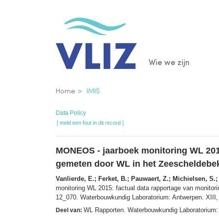
Overslaan
en
naar
de
Main
Wie we zijn
inhoud
gaan
navigatio
Kruimelpad
Home
IMIS
Data Policy
[ meld een fout in dit record ]
MONEOS - jaarboek monitoring WL 2015
gemeten door WL in het Zeescheldebek
Vanlierde, E.; Ferket, B.; Pauwaert, Z.; Michielsen, S.;
monitoring WL 2015: factual data rapportage van monito
12_070. Waterbouwkundig Laboratorium: Antwerpen. XIII, 
WL Rapporten. Waterbouwkundig Laboratorium:
Deel van: