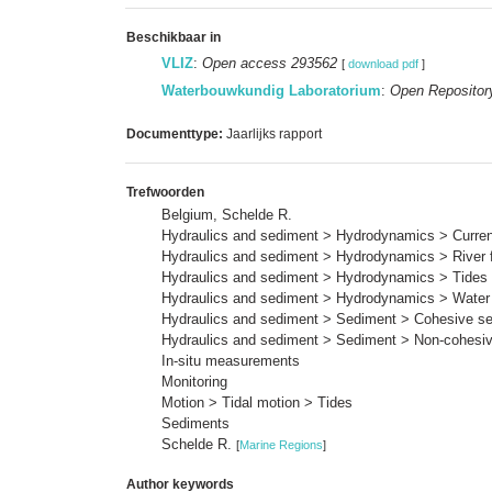
Beschikbaar in
VLIZ
:
Open access 293562
[
download pdf
]
Waterbouwkundig Laboratorium
:
Open Repositor
Documenttype:
Jaarlijks rapport
Trefwoorden
Belgium, Schelde R.
Hydraulics and sediment > Hydrodynamics > Current
Hydraulics and sediment > Hydrodynamics > River 
Hydraulics and sediment > Hydrodynamics > Tides
Hydraulics and sediment > Hydrodynamics > Water 
Hydraulics and sediment > Sediment > Cohesive s
Hydraulics and sediment > Sediment > Non-cohesi
In-situ measurements
Monitoring
Motion > Tidal motion > Tides
Sediments
Schelde R.
[
Marine Regions
]
Author keywords