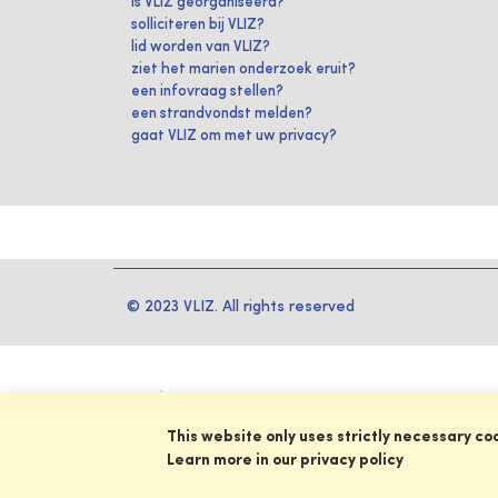
is VLIZ georganiseerd?
solliciteren bij VLIZ?
lid worden van VLIZ?
ziet het marien onderzoek eruit?
een infovraag stellen?
een strandvondst melden?
gaat VLIZ om met uw privacy?
© 2023 VLIZ. All rights reserved
This website only uses strictly necessary co
Learn more in our privacy policy