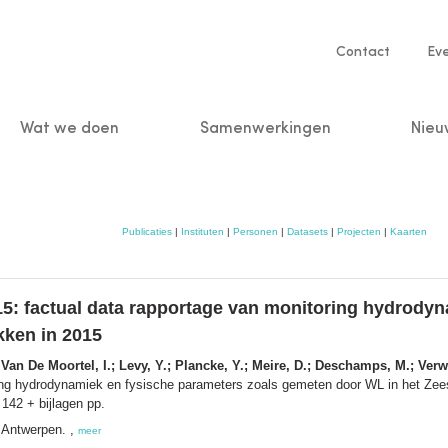
Service
Contact
Ev
navigatio
Wat we doen
Samenwerkingen
Nieu
n
Publicaties
|
Instituten
|
Personen
|
Datasets
|
Projecten
|
Kaarten
: factual data rapportage van monitoring hydrodyn
ken in 2015
 Van De Moortel, I.; Levy, Y.; Plancke, Y.; Meire, D.; Deschamps, M.; Verwa
ring hydrodynamiek en fysische parameters zoals gemeten door WL in het Zee
142 + bijlagen pp.
 Antwerpen. ,
meer