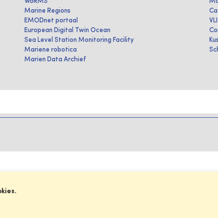
WoRMS
Ma
Marine Regions
Ca
EMODnet portaal
VL
European Digital Twin Ocean
Co
Sea Level Station Monitoring Facility
Ku
Mariene robotica
Sc
Marien Data Archief
okies.