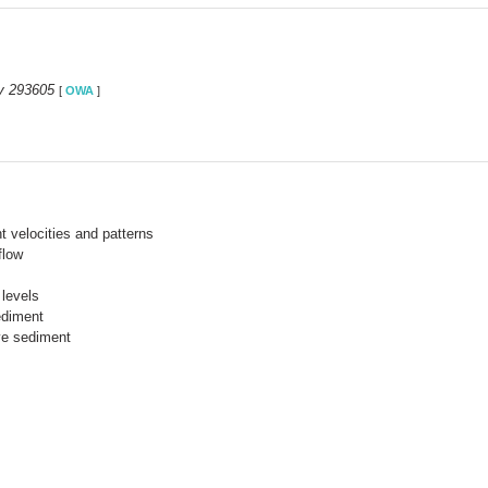
y 293605
[
OWA
]
 velocities and patterns
flow
levels
ediment
ve sediment