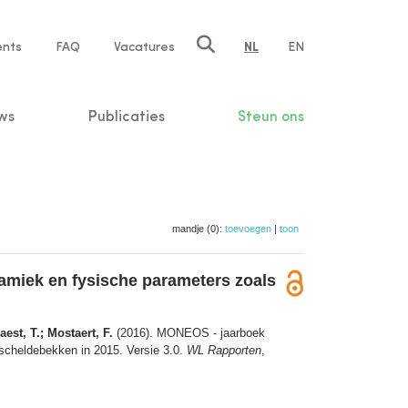
ents
FAQ
Vacatures
NL
EN
n
ws
Publicaties
Steun ons
mandje (0):
toevoegen
|
toon
amiek en fysische parameters zoals
est, T.; Mostaert, F.
(2016). MONEOS - jaarboek
scheldebekken in 2015. Versie 3.0.
WL Rapporten
,