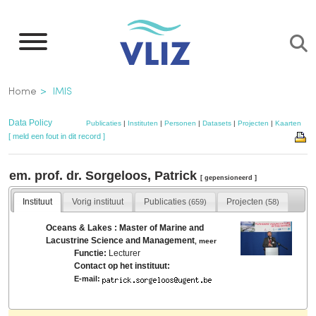
Overslaan
en
naar
de
Kruimelpad
Home
IMIS
inhoud
gaan
Data Policy
Publicaties
|
Instituten
|
Personen
|
Datasets
|
Projecten
|
Kaarten
[ meld een fout in dit record ]
em. prof. dr. Sorgeloos, Patrick
[ gepensioneerd ]
Instituut
Vorig instituut
Publicaties
Projecten
(659)
(58)
Oceans & Lakes : Master of Marine and
Lacustrine Science and Management
,
meer
Functie:
Lecturer
Contact op het instituut:
E-mail: