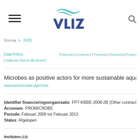
Overslaan
en
naar
de
Kruimelpad
Home
IMIS
inhoud
gaan
Data Policy
Publicaties
|
Instituten
|
Personen
|
Datasets
|
Projecten
[ meld een fout in dit record ]
Microbes as positive actors for more sustainable aqua
www.promicrobe.ugent.be
Identifier financieringsorganisatie
: FP7-KBBE-2008-2B (Other contract i
Acroniem
: PROMICROBE
Periode:
Februari 2009 tot Februari 2013
Status
: Afgelopen
Instituten
(13)