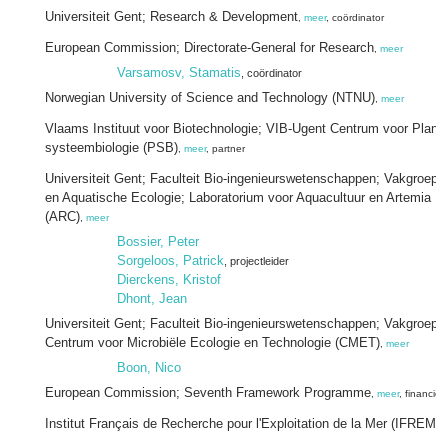
Universiteit Gent; Research & Development
,
meer
, coördinator
European Commission; Directorate-General for Research
,
meer
Varsamosv, Stamatis
, coördinator
Norwegian University of Science and Technology (NTNU)
,
meer
Vlaams Instituut voor Biotechnologie; VIB-Ugent Centrum voor Planta
systeembiologie (PSB)
,
meer
, partner
Universiteit Gent; Faculteit Bio-ingenieurswetenschappen; Vakgroep
en Aquatische Ecologie; Laboratorium voor Aquacultuur en Artemia R
(ARC)
,
meer
Bossier, Peter
Sorgeloos, Patrick
, projectleider
Dierckens, Kristof
Dhont, Jean
Universiteit Gent; Faculteit Bio-ingenieurswetenschappen; Vakgroep 
Centrum voor Microbiële Ecologie en Technologie (CMET)
,
meer
Boon, Nico
European Commission; Seventh Framework Programme
,
meer
, financier
Institut Français de Recherche pour l'Exploitation de la Mer (IFREME