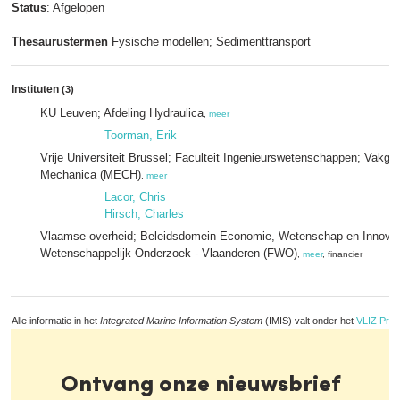
Status
: Afgelopen
Thesaurustermen
Fysische modellen; Sedimenttransport
Instituten
(3)
KU Leuven; Afdeling Hydraulica
,
meer
Toorman, Erik
Vrije Universiteit Brussel; Faculteit Ingenieurswetenschappen; Vakg
Mechanica (MECH)
,
meer
Lacor, Chris
Hirsch, Charles
Vlaamse overheid; Beleidsdomein Economie, Wetenschap en Innovat
Wetenschappelijk Onderzoek - Vlaanderen (FWO)
,
meer
, financier
Alle informatie in het
Integrated Marine Information System
(IMIS) valt onder het
VLIZ Priv
Ontvang onze nieuwsbrief