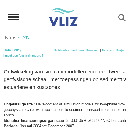
Overslaan
en
naar
de
Kruimelpad
Home
IMIS
inhoud
gaan
Data Policy
Publicaties
|
Instituten
|
Personen
|
Datasets
|
Projecten
[ meld een fout in dit record ]
Ontwikkeling van simulatiemodellen voor een twee fas
geofysische schaal, met toepassingen op sedimenttran
estuariene en kustzones
Engelstalige titel
: Development of simulation models for two-phase flow o
geophysical scale, with applications to sediment transport in estuaries and
zones
Identifier financieringsorganisatie
: 3E030106 + G035904N (Other contrac
Periode:
Januari 2004 tot December 2007