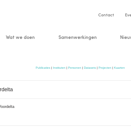
Service
Contact
Ev
navigatio
Wat we doen
Samenwerkingen
Nieu
n
Publicaties
|
Instituten
|
Personen
|
Datasets
|
Projecten
|
Kaarten
rdelta
Voordelta