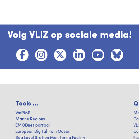
Volg VLIZ op sociale media!
Tools ...
Q
WoRMS
Ma
Marine Regions
Ca
EMODnet portaal
VL
European Digital Twin Ocean
Co
Sea Level Station Monitoring Facility
Ku