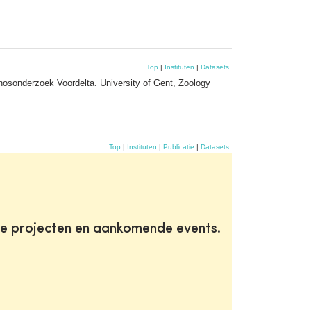
Top
|
Instituten
|
Datasets
osonderzoek Voordelta. University of Gent, Zoology
Top
|
Instituten
|
Publicatie
|
Datasets
te projecten en aankomende events.