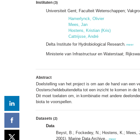
Instituten
(3)
Universiteit Gent; Faculteit Wetenschappen; Vakgr
Hamerlynck, Olivier
Mees, Jan
Hostens, Kristian (Kris)
Cattrijsse, André
Delta Institute for Hydrobiological Research
,
meer
Ministerie van Infrastructuur en Waterstaat; Rijksw
Abstract
Doelstelling van het project is om aan de hand van een v
Oosterscheldebuitendelta tot een inzicht te komen in de 
Dit moet toelaten om, in kombinatie met andere deelonde
biota te voorspellen.
Datasets
(2)
Data
Beyst, B.; Fockedey, N.; Hostens, K.; Mees, J
2001). Marine Data Archive.,
meer