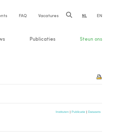
ents
FAQ
Vacatures
NL
EN
n
ws
Publicaties
Steun ons
Instituten
|
Publicatie
|
Datasets