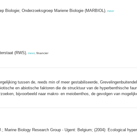
oep Biologie; Onderzoeksgroep Mariene Biologie (MARBIOL)
,
meer
aterstaat (RWS)
,
meer
, financier
ergelijking tussen de, reeds min of meer gestabiliseerde, Grevelingenbuitende
biotische en abiotische faktoren die de strucktuur van de hyperbenthische fau
rzoeken, bijvoorbeeld naar makro- en meiobenthos, de gevolgen van mogelijke
.; Marine Biology Research Group - Ugent: Belgium; (2004): Ecological hyperbe