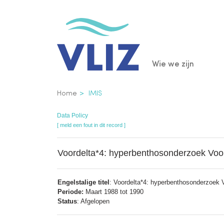
Overslaan
en
naar
de
Main
Wie we zijn
inhoud
gaan
navigatio
Kruimelpad
Home
IMIS
Data Policy
[ meld een fout in dit record ]
Voordelta*4: hyperbenthosonderzoek Voo
Engelstalige titel
: Voordelta*4: hyperbenthosonderzoek 
Periode:
Maart 1988 tot 1990
Status
: Afgelopen