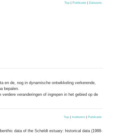
Top
|
Publicatie
|
Datasets
lta en de, nog in dynamische ontwikkeling verkerende,
na bepalen.
 verdere veranderingen of ingrepen in het gebied op de
Top
|
Instituten
|
Publicatie
nthic data of the Scheldt estuary: historical data (1988-