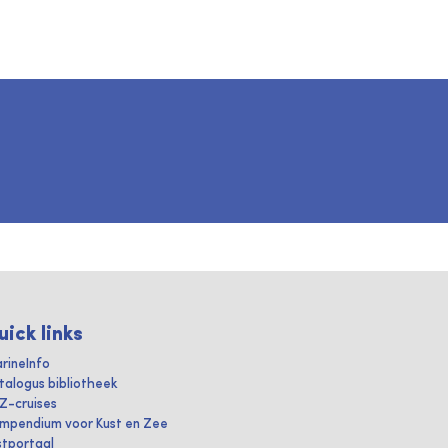
uick links
rineInfo
talogus bibliotheek
IZ-cruises
mpendium voor Kust en Zee
stportaal