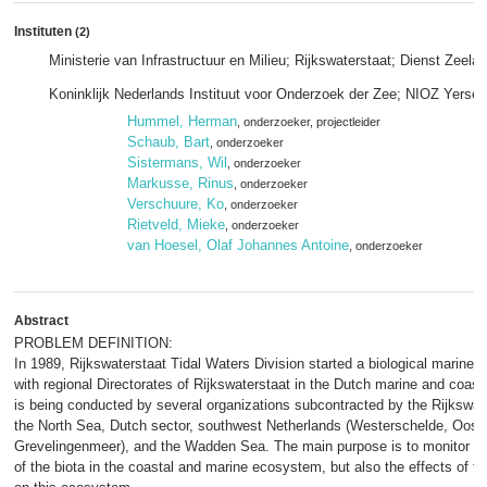
Instituten
(2)
Ministerie van Infrastructuur en Milieu; Rijkswaterstaat; Dienst Zeela
Koninklijk Nederlands Instituut voor Onderzoek der Zee; NIOZ Yerse
Hummel, Herman
, onderzoeker
, projectleider
Schaub, Bart
, onderzoeker
Sistermans, Wil
, onderzoeker
Markusse, Rinus
, onderzoeker
Verschuure, Ko
, onderzoeker
Rietveld, Mieke
, onderzoeker
van Hoesel, Olaf Johannes Antoine
, onderzoeker
Abstract
PROBLEM DEFINITION:
In 1989, Rijkswaterstaat Tidal Waters Division started a biological marine 
with regional Directorates of Rijkswaterstaat in the Dutch marine and coas
is being conducted by several organizations subcontracted by the Rijkswat
the North Sea, Dutch sector, southwest Netherlands (Westerschelde, Oost
Grevelingenmeer), and the Wadden Sea. The main purpose is to monitor no
of the biota in the coastal and marine ecosystem, but also the effects o