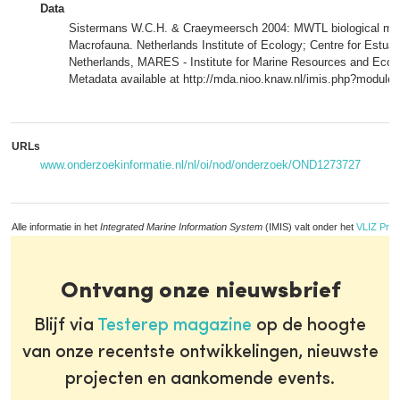
Data
Sistermans W.C.H. & Craeymeersch 2004: MWTL biological mon
Macrofauna. Netherlands Institute of Ecology; Centre for Estua
Netherlands, MARES - Institute for Marine Resources and Ecos
Metadata available at http://mda.nioo.knaw.nl/imis.php?modul
URLs
www.onderzoekinformatie.nl/nl/oi/nod/onderzoek/OND1273727
Alle informatie in het
Integrated Marine Information System
(IMIS) valt onder het
VLIZ Priv
Ontvang onze nieuwsbrief
Blijf via
Testerep magazine
op de hoogte
van onze recentste ontwikkelingen, nieuwste
projecten en aankomende events.