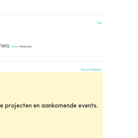
Top
(FWO)
,
meer
, financier
Top
|
Instituten
te projecten en aankomende events.