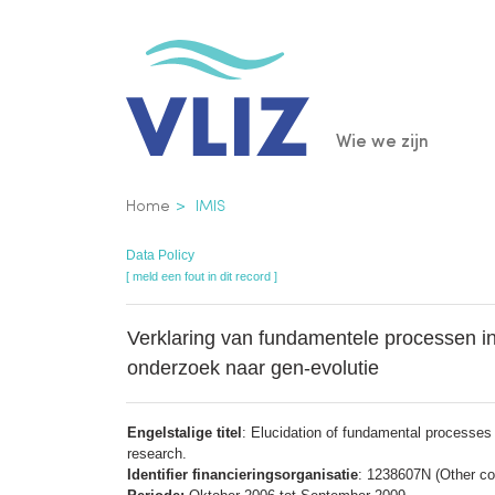
Overslaan
en
naar
de
Main
Wie we zijn
inhoud
gaan
navigatio
Kruimelpad
Home
IMIS
Data Policy
[ meld een fout in dit record ]
Verklaring van fundamentele processen in
onderzoek naar gen-evolutie
Engelstalige titel
: Elucidation of fundamental processes 
research.
Identifier financieringsorganisatie
: 1238607N (Other con