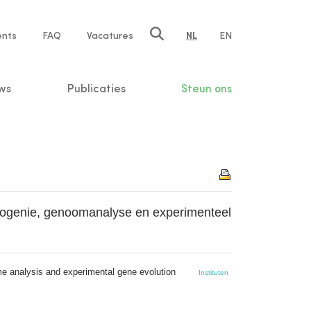
ents
FAQ
Vacatures
NL
EN
n
ws
Publicaties
Steun ons
fylogenie, genoomanalyse en experimenteel
ome analysis and experimental gene evolution
Instituten