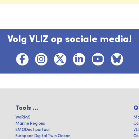
Volg VLIZ op sociale media!
Tools ...
Q
WoRMS
Ma
Marine Regions
Ca
EMODnet portaal
VL
European Digital Twin Ocean
Co