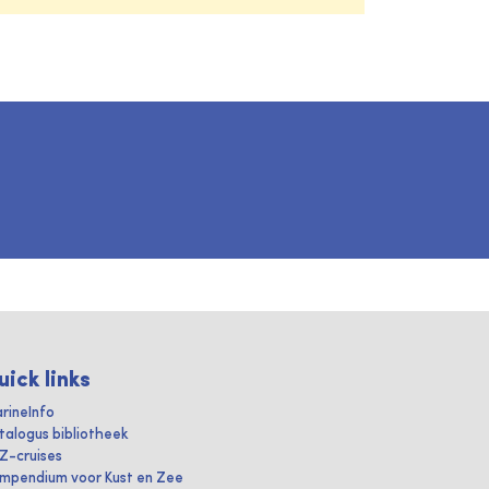
uick links
rineInfo
talogus bibliotheek
IZ-cruises
mpendium voor Kust en Zee