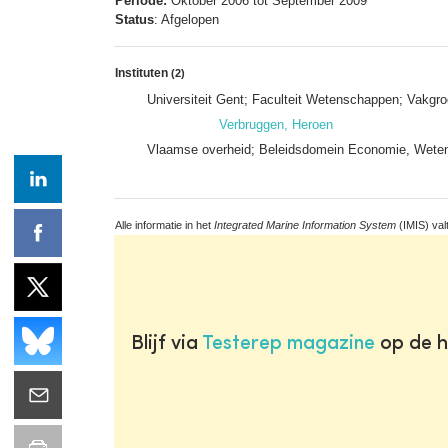
Periode:
Oktober 2006 tot September 2009
Status
: Afgelopen
Instituten
(2)
Universiteit Gent; Faculteit Wetenschappen; Vakgr
Verbruggen, Heroen
Vlaamse overheid; Beleidsdomein Economie, Weten
Alle informatie in het
Integrated Marine Information System
(IMIS) val
Blijf via
Testerep magazine
op de h