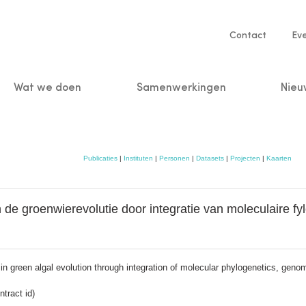
Service
Contact
Ev
navigatio
Wat we doen
Samenwerkingen
Nieu
n
Publicaties
|
Instituten
|
Personen
|
Datasets
|
Projecten
|
Kaarten
 de groenwierevolutie door integratie van moleculaire 
in green algal evolution through integration of molecular phylogenetics, gen
tract id)