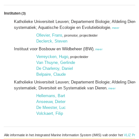
Instituten
(3)
Katholieke Universiteit Leuven; Departement Biologie; Afdeling Dieren
systematiek; Aquatische Ecologie en Evolutiebiologie
,
meer
Ollevier, Frans
, promotor
, projectleider
Declerck, Steven
Instituut voor Bosbouw en Wildbeheer (IBW)
,
meer
Verreycken, Hugo
, projectleider
Van Thuyne, Gerlinde
De Charleroy, Daniel
Belpaire, Claude
Katholieke Universiteit Leuven; Departement Biologie; Afdeling Dieren
systematiek; Diversiteit en Systematiek van Dieren
,
meer
Hellemans, Bart
Anseeuw, Dieter
De Meester, Luc
Volckaert, Filip
Alle informatie in het
Integrated Marine Information System
(IMIS) valt onder het
VLIZ Priv