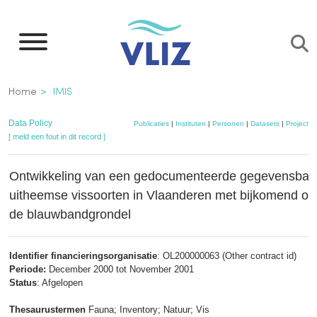
Overslaan
en
naar
de
Kruimelpad
Home
IMIS
inhoud
gaan
Data Policy
Publicaties
|
Instituten
|
Personen
|
Datasets
|
Projecten
[ meld een fout in dit record ]
Ontwikkeling van een gedocumenteerde gegevensban
uitheemse vissoorten in Vlaanderen met bijkomend o
de blauwbandgrondel
Identifier financieringsorganisatie
: OL200000063 (Other contract id)
Periode:
December 2000 tot November 2001
Status
: Afgelopen
Thesaurustermen
Fauna; Inventory; Natuur; Vis