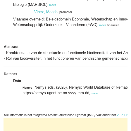
Biologie (MARBIOL)
,
meer
Vincx, Magda
, promotor
Vlaamse overheid; Beleidsdomein Economie, Wetenschap en Innovat
Wetenschappelijk Onderzoek - Vlaanderen (FWO)
,
meer
, financier
Abstract
- Karakterisatie van de structurele en functionele biodiversiteit van het An
- Rol van biodiversiteit in het functioneren van benthische gemeenschappe
Dataset
Data
Nemys eds. (2026). Nemys: World Database of Nematod
Nemys
:
https://nemys.ugent.be on yyyy-mm-dd,
meer
Alle informatie in het
Integrated Marine Information System
(IMIS) valt onder het
VLIZ Priv