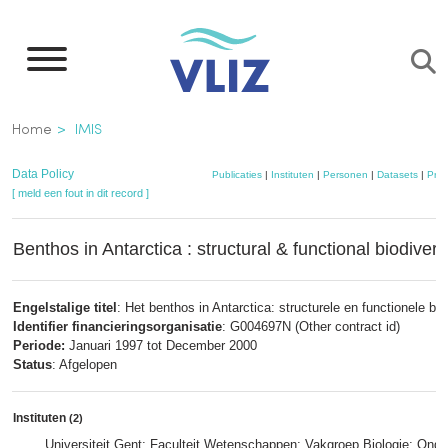
Overslaan
en
naar
de
Kruimelpad
Home
IMIS
inhoud
gaan
Data Policy
Publicaties
|
Instituten
|
Personen
|
Datasets
|
Proj
[ meld een fout in dit record ]
Benthos in Antarctica : structural & functional biodivers
Engelstalige titel
: Het benthos in Antarctica: structurele en functionele biod
Identifier financieringsorganisatie
: G004697N (Other contract id)
Periode:
Januari 1997 tot December 2000
Status
: Afgelopen
Instituten
(2)
Universiteit Gent; Faculteit Wetenschappen; Vakgroep Biologie; Ond