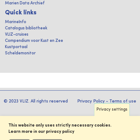
Marien Data Archief
Quick links
MarineInfo
Catalogus bibliotheek
VLIZ-cruises
Compendium voor Kust en Zee
Kustportaal
Scheldemonitor
© 2023 VLIZ. All rights reserved
Privacy Policy
-
Terms of use
Privacy settings
This website only uses strictly necessary cookies.
Learn more in our privacy policy