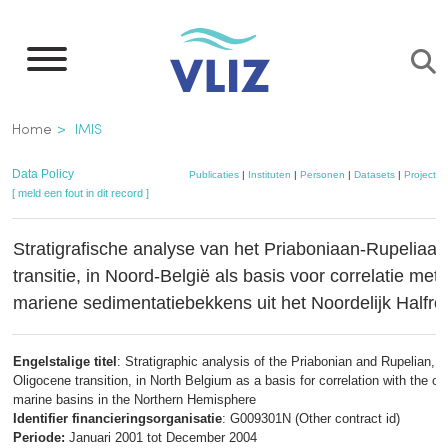
Overslaan
en
naar
de
Kruimelpad
Home
IMIS
inhoud
gaan
Data Policy
Publicaties
|
Instituten
|
Personen
|
Datasets
|
Projecten
[ meld een fout in dit record ]
Stratigrafische analyse van het Priaboniaan-Rupeliaa
transitie, in Noord-België als basis voor correlatie met
mariene sedimentatiebekkens uit het Noordelijk Halfro
Engelstalige titel
: Stratigraphic analysis of the Priabonian and Rupelian, t
Oligocene transition, in North Belgium as a basis for correlation with the cl
marine basins in the Northern Hemisphere
Identifier financieringsorganisatie
: G009301N (Other contract id)
Periode:
Januari 2001 tot December 2004