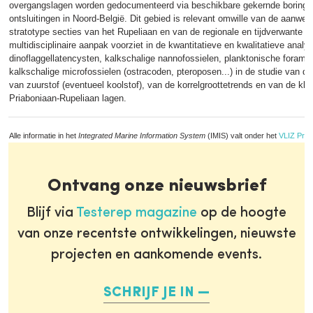
overgangslagen worden gedocumenteerd via beschikbare gekernde boringe
ontsluitingen in Noord-België. Dit gebied is relevant omwille van de aanwez
stratotype secties van het Rupeliaan en van de regionale en tijdverwante 
multidisciplinaire aanpak voorziet in de kwantitatieve en kwalitatieve analy
dinoflaggellatencysten, kalkschalige nannofossielen, planktonische foramin
kalkschalige microfossielen (ostracoden, pteroposen...) in de studie van de
van zuurstof (eventueel koolstof), van de korrelgroottetrends en van de kle
Priaboniaan-Rupeliaan lagen.
Alle informatie in het
Integrated Marine Information System
(IMIS) valt onder het
VLIZ Priv
Ontvang onze nieuwsbrief
Blijf via
Testerep magazine
op de hoogte
van onze recentste ontwikkelingen, nieuwste
projecten en aankomende events.
SCHRIJF JE IN