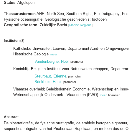
Status
: Afgelopen
Thesaurustermen
ANE, North Sea, Southern Bight; Biostratigraphy; Fossi
Fysische oceanografie; Geologische geschiedenis; Isotopen
Geografische term:
Zuidelijke Bocht
[
Marine Regions
]
Instituten
(3)
Katholieke Universiteit Leuven; Departement Aard- en Omgevingswet
Historische Geologie
,
meer
Vandenberghe, Noël
, promotor
Koninklijk Belgisch Instituut voor Natuurwetenschappen; Departement
Steurbaut, Etienne
, promotor
Brinkhuis, Henk
, promotor
Vlaamse overheid; Beleidsdomein Economie, Wetenschap en Innovat
Wetenschappelijk Onderzoek - Vlaanderen (FWO)
,
meer
, financier
Abstract
De biostratigrafie, de fysische stratigrafie, de stabiele isotopen signatuur, 
sequentiestratigrafie van het Priaboniaan-Rupeliaan, en meteen dus de O