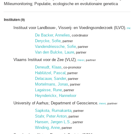
Milieumonitoring; Populatie, ecologische en evolutionaire genetica
Instituten
(9)
Instituut voor Landbouw-, Visserij- en Voedingsonderzoek (ILVO)
,
meer
De Backer, Annelies
, coördinator
Derycke, Sofie
, partner
Vandendriessche, Sofie
, partner
Van den Bulcke, Laure
, partner
Vlaams Instituut voor de Zee (VLIZ)
,
meer
, partner
Deneudt, Klaas
, co-promotor
Hablützel, Pascal
, partner
Delacauw, Sander
, partner
Mortelmans, Jonas
, partner
Lagaisse, Rune
, partner
Heynderickx, Hanneloor
University of Aarhus; Department of Geoscience
,
meer
, partner
Sapkota, Rumakanta
, partner
Stahr, Peter Anton
, partner
Hansen, Jørgen L.S.
, partner
Winding, Anne
, partner