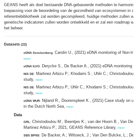
GEANS heeft als doel bestaande DNA-gebaseerde methoden te harmoniser
toepassing voor de beoordeling van de gezondheid van ecosystemen in d
referentiebibliotheek zal worden gecompileerd, huidige methoden zullen wo
genetische indicatoren zullen worden ontwikkeld en er zal een roadmap w
het beheer.
Datasets
(22)
Carolin U., (2021) eDNA monitoring of Non-Ind
eDNA Senckenberg
:
meer
Derycke S., De Backer A., (2021) eDNA monitoring in
eDNA ILVO
:
Martinez Arbizu P.; Khodami S.; Uhlir C.; Christodoulou
NIS DE
:
study,
meer
Martinez Arbizu P.; Uhlir C.; Khodami S.; Christodoulou
NIS DE
:
study,
meer
Nijland R., Doorenspleet K., (2021) Case study on use 
eDNA WUR
:
in the Dutch North Sea,
meer
Data
Christodoulou M.; Beentjes K.; van der Hoorn B., Van Den 
GRL
:
Martinez Arbizu P.; 2021; GEANS Reference Library,
meer
De Backer, A.; Wittoeck, J.; Van Den Bulcke, L.; Der
SBS BPNS
: