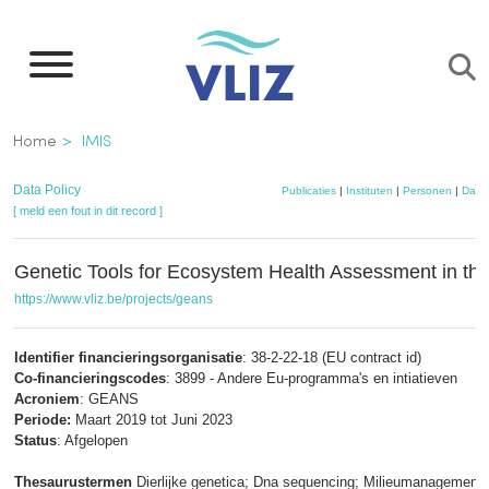
Overslaan
en
naar
de
Kruimelpad
Home
IMIS
inhoud
gaan
Data Policy
Publicaties
|
Instituten
|
Personen
|
Data
[ meld een fout in dit record ]
Genetic Tools for Ecosystem Health Assessment in th
https://www.vliz.be/projects/geans
Identifier financieringsorganisatie
: 38-2-22-18 (EU contract id)
Co-financieringscodes
: 3899 - Andere Eu-programma's en intiatieven
Acroniem
: GEANS
Periode:
Maart 2019 tot Juni 2023
Status
: Afgelopen
Thesaurustermen
Dierlijke genetica; Dna sequencing; Milieumanagement;