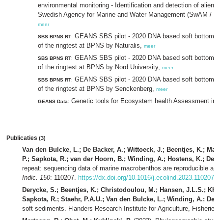
environmental monitoring - Identification and detection of alien
Swedish Agency for Marine and Water Management (SwAM / HaV
meer
GEANS SBS pilot - 2020 DNA based soft bottom mo
SBS BPNS RT
:
of the ringtest at BPNS by Naturalis,
meer
GEANS SBS pilot - 2020 DNA based soft bottom mo
SBS BPNS RT
:
of the ringtest at BPNS by Nord University,
meer
GEANS SBS pilot - 2020 DNA based soft bottom mo
SBS BPNS RT
:
of the ringtest at BPNS by Senckenberg,
meer
Genetic tools for Ecosystem health Assessment in 
GEANS Data
:
Publicaties
(3)
Van den Bulcke, L.; De Backer, A.; Wittoeck, J.; Beentjes, K.; Mae
P.; Sapkota, R.; van der Hoorn, B.; Winding, A.; Hostens, K.; Dery
repeat: sequencing data of marine macrobenthos are reproducible and
Indic. 150
: 110207.
https://dx.doi.org/10.1016/j.ecolind.2023.110207
,
Derycke, S.; Beentjes, K.; Christodoulou, M.; Hansen, J.L.S.; Kho
Sapkota, R.; Staehr, P.A.U.; Van den Bulcke, L.; Winding, A.; De 
soft sediments. Flanders Research Institute for Agriculture, Fisherie