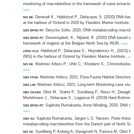
monitoring of macrobenthos in the framework of sand extraction 
meer
Deneudt K., Hablutzel P., Delacauw, S. (2020) DNA-based
NIS BE
:
at the harbour of Ostend in 2020 by Flanders Marine Institute.,
m
Derycke Sofie; 2020; DNA metabarcoding macrob
SBS BPNS RT
:
Doorenspleet, K.; Nijland, R. (2020) DNA based sof
SBS BPNS RT
:
framework of ringtest at the Belgian North Sea by WUR,
meer
Hablützel P., Delacauw S., Heynderickx H., (2023) e
eDNA VLIZ
:
(NIS) in the harbour of Ostend by Flanders Marine Institute.,
mee
Martinez Arbizu P.; Uhlir C.; Khodami S.; Christodoulou 
NIS DE
:
meer
Martinez Arbizu; 2021; Flora Fauna Habitat Directive 
SBS FFHD
:
Martinez Arbizu; 2021; Long-term Monitoring case stud
SBS LtM
:
Obst M., Stæhr P., Sundberg P., Reiss H., Daraghmeh
HBS GEANS
:
Mortelmans J., Delacauw S., Lagaisse R. (2019) Hard Bottom 
Sapkota Rumakanta, Anne Winding; 2020; DNA me
SBS BPNS RT
:
meer
Sapkota Rumakanta, Jørgen L.S. Hansen, Peter Anton 
SBS AU
:
metabarcoding macrobenthos from the Danish part of North Se
Sundberg P, Axberg A, Daragmeh N, Panova M, Obst M 
NIS SE
: