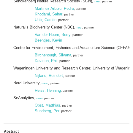
Senckenberg Nature Research Society (SGN)
,
meer
, partner
Martinez Arbizu, Pedro
, partner
Khodami, Sahar
, partner
Uhlir, Carolin
, partner
Naturalis Biodiversity Center (NBC)
,
meer
, partner
Van der Hoorn, Berry
, partner
Beentjes, Kevin
Centre for Environment, Fisheries and Aquaculture Science (CEFAS)
Birchenough, Silvana
, partner
Davison, Phil
, partner
Wageningen University and Research Centre; University of Wagenin
Nijland, Reindert
, partner
Nord University
,
meer
, partner
Reiss, Henning
, partner
SeAnalytics
,
meer
, partner
Obst, Matthias
, partner
Sundberg, Per
, partner
Abstract