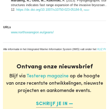
Martaeng, R.; Obst, M.; Kuklinski, P.
(2023). Phylogeographic study
structures indicates fast range expansion of the invasive bryozoan
Ju
12.
https://dx.doi.org/10.1007/s10750-023-05184-9
,
meer
URLs
www.northsearegion.eu/geans/
Alle informatie in het
Integrated Marine Information System
(IMIS) valt onder het
VLIZ Priv
Ontvang onze nieuwsbrief
Blijf via
Testerep magazine
op de hoogte
van onze recentste ontwikkelingen, nieuwste
projecten en aankomende events.
SCHRIJF JE IN